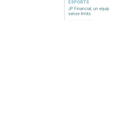
ESPORTS
JP Financial, un equip
sense límits
06/08/2026 05:54
ESPORTS
Festa del
mallorquinisme al
Ciutat de Palma
06/08/2026 05:50
SOCIETAT
La mar registra una
temperatura rècord a
Andratx: la boia de
l’AEMET arriba als
33,02 graus
06/08/2026 03:49
ECONOMIA