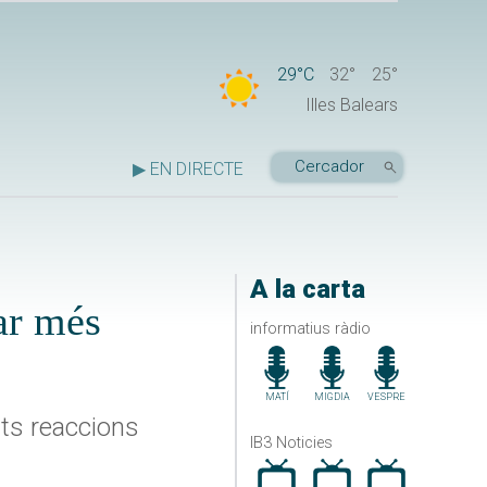
29°C
32°
25°
Illes Balears
▶ EN DIRECTE
A la carta
ar més
informatius ràdio
MATÍ
MIGDIA
VESPRE
nts reaccions
IB3 Noticies