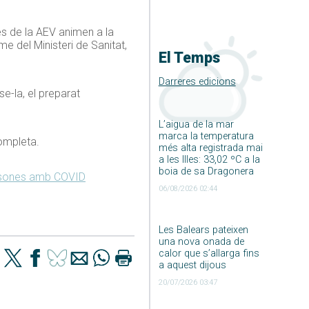
s de la AEV animen a la
e del Ministeri de Sanitat,
El Temps
Darreres edicions
e-la, el preparat
L’aigua de la mar
marca la temperatura
completa.
més alta registrada mai
a les Illes: 33,02 ºC a la
boia de sa Dragonera
rsones amb COVID
06/08/2026 02:44
Les Balears pateixen
una nova onada de
calor que s’allarga fins
a aquest dijous
20/07/2026 03:47