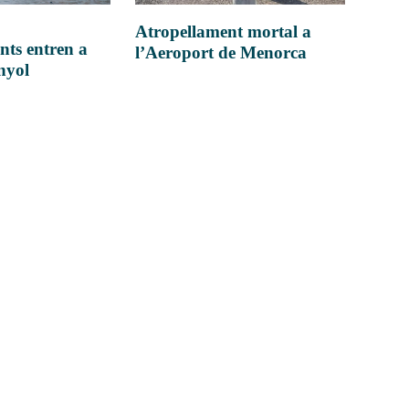
Atropellament mortal a
nts entren a
l’Aeroport de Menorca
anyol