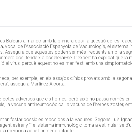
es Balears almanco amb la primera dosi, la qüestió de les reacc
a, vocal de l’Associació Espanyola de Vacunologia, el sistema imm
ions. Assegura que aquestes poden ser més freqüents amb la sego
primera dosi tendeix a accelerar-se. L’expert ha explicat que la 
ió al virus, perquè aquest no es manifesti amb una simptomatol
neca, per exemple, en els assajos clínics provats amb la segona
mera”, assegura Martínez Alcorta.
efectes adversos que els homes, però això no passa només en l
s, la vacuna antineumocócica, la vacuna de l’herpes zoster, entr
anifestar possibles reaccions a la vacunes. Segons Luís Ignaci
l’agent estrany “i el sistema immunològic torna a estimular-se d
a la memòria aquell primer contacte.