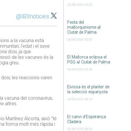
06/08/2026 05:54
@IB3noticies
Festa del
mallorquinisme al
Ciutat de Palma
ions a la vacuna està
06/08/2026 05:50
unitari, l’edat i el sexe
na dosi, ja que
missió de les vacunes és la
El Mallorca eclipsa el
PSG al Ciutat de Palma
ogia greu.
06/08/2026 05:36
 dosi, les reaccions varen
Eivissa és el planter de
la selecció espanyola
a vacuna del coronavirus,
04/08/2026 08:24
e altres.
El canvi d’Esperança
o Martínez Alcorta, això “té
Cladera
’una forma molt més ràpida i
02/08/2026 08:43