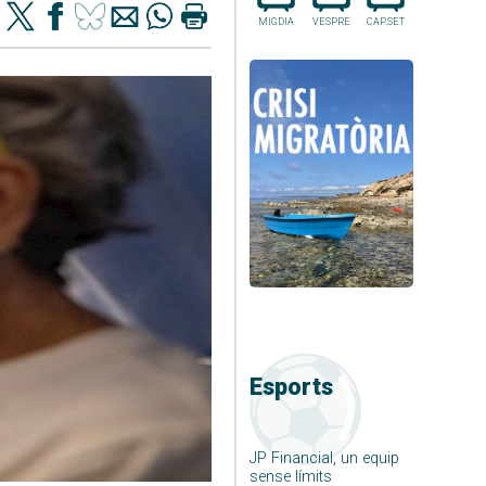
MIGDIA
VESPRE
CAP.SET
Esports
JP Financial, un equip
sense límits