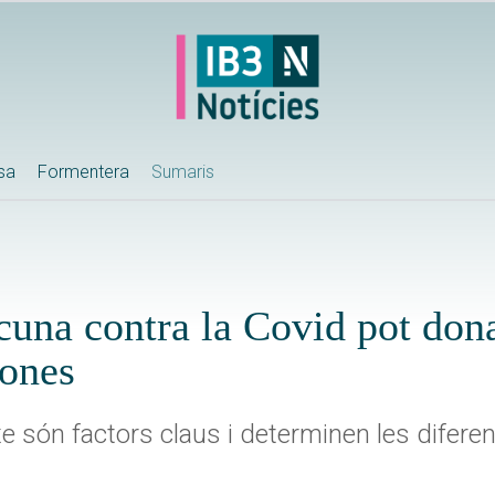
ssa
Formentera
Sumaris
cuna contra la Covid pot don
dones
exe són factors claus i determinen les difere