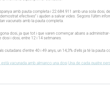
spanya amb pauta completa i 22.684.911 amb una sola dosi, de
mostrat efectives” i ajuden a salvar vides. Segons l’últim inform
stan vacunats amb la pauta completa.
gona dosi, ja que tot i que varen començar abans a administrar-s
dosi i dosi, entre 12 i 14 setmanes.
ls ciutadans d’entre 40 i 49 anys, un 14,3% d’ells ja té la pauta 
 ja està vacunada amb almanco una dosi
Una de cada quatre pe