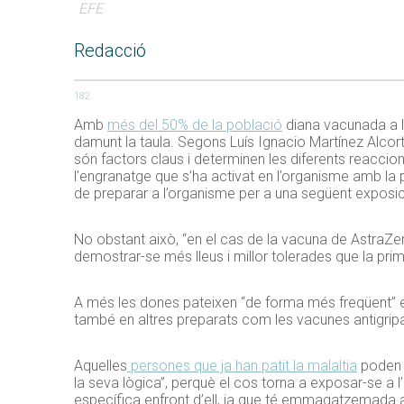
EFE
Redacció
182
Amb
més del 50% de la població
diana vacunada a l
damunt la taula. Segons Luís Ignacio Martínez Alcort
són factors claus i determinen les diferents reacc
l’engranatge que s’ha activat en l’organisme amb la 
de preparar a l’organisme per a una següent exposic
No obstant això, “en el cas de la vacuna de AstraZe
demostrar-se més lleus i millor tolerades que la pri
A més les dones pateixen “de forma més freqüent” 
també en altres preparats com les vacunes antigripal
Aquelles
persones que ja han patit la malaltia
poden m
la seva lògica”, perquè el cos torna a exposar-se a 
específica enfront d’ell, ja que té emmagatzemada 