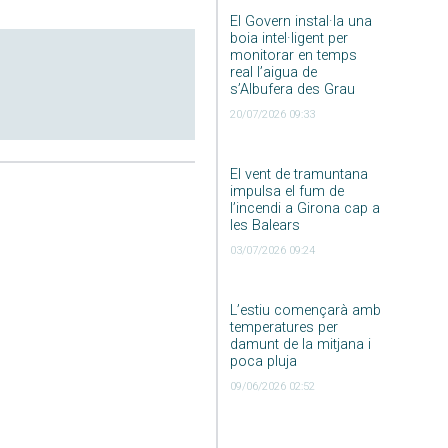
El Govern instal·la una
boia intel·ligent per
monitorar en temps
real l’aigua de
s’Albufera des Grau
20/07/2026 09:33
El vent de tramuntana
impulsa el fum de
l’incendi a Girona cap a
les Balears
03/07/2026 09:24
L’estiu començarà amb
temperatures per
damunt de la mitjana i
poca pluja
09/06/2026 02:52