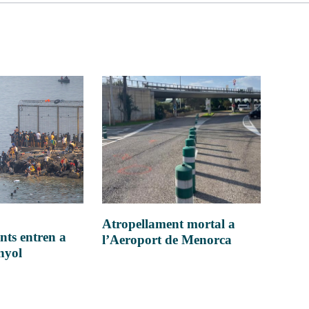
Atropellament mortal a
nts entren a
l’Aeroport de Menorca
anyol