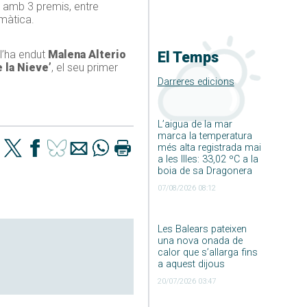
 amb 3 premis, entre
amàtica.
 l’ha endut
Malena Alterio
El Temps
 la Nieve’
, el seu primer
Darreres edicions
L’aigua de la mar
marca la temperatura
més alta registrada mai
a les Illes: 33,02 ºC a la
boia de sa Dragonera
07/08/2026 08:12
Les Balears pateixen
una nova onada de
calor que s’allarga fins
a aquest dijous
20/07/2026 03:47