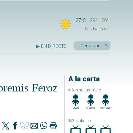
27°C
29°
26°
Illes Balears
▶ EN DIRECTE
A la carta
 premis Feroz
informatius ràdio
MATÍ
MIGDIA
VESPRE
IB3 Noticies