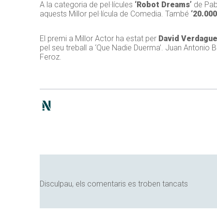
A la categoria de pel·lícules
‘Robot Dreams’
de Pabl
aquests Millor pel·lícula de Comedia. També
‘20.000
El premi a Millor Actor ha estat per
David Verdague
pel seu treball a ‘Que Nadie Duerma’. Juan Antonio 
Feroz.
Disculpau, els comentaris es troben tancats