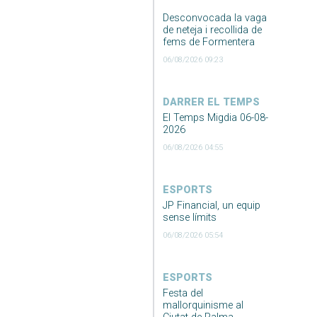
Desconvocada la vaga
de neteja i recollida de
fems de Formentera
06/08/2026 09:23
DARRER EL TEMPS
El Temps Migdia 06-08-
2026
06/08/2026 04:55
ESPORTS
JP Financial, un equip
sense límits
06/08/2026 05:54
ESPORTS
Festa del
mallorquinisme al