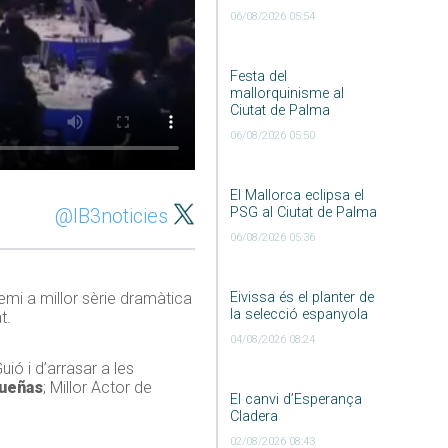
06/08/2026 05:54
Festa del
mallorquinisme al
Ciutat de Palma
06/08/2026 05:50
El Mallorca eclipsa el
@IB3noticies
PSG al Ciutat de Palma
06/08/2026 05:36
remi a millor sèrie dramàtica
Eivissa és el planter de
la selecció espanyola
t.
04/08/2026 08:24
uió i d’arrasar a les
Dueñas
; Millor Actor de
El canvi d’Esperança
Cladera
02/08/2026 08:43