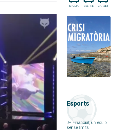
MIGDIA
VESPRE
CAP.SET
Esports
JP Financial, un equip
sense límits