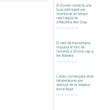
El Govern instal·la una
boia intel·ligent per
monitorar en temps
real l’aigua de
s’Albufera des Grau
20/07/2026 09:33
El vent de tramuntana
impulsa el fum de
l’incendi a Girona cap a
les Balears
03/07/2026 09:24
L’estiu començarà amb
temperatures per
damunt de la mitjana i
poca pluja
09/06/2026 02:52