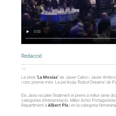
Redacció
198
La sèrie
‘La Mesías’
de Javier Calvo i Javier Ambros
i cinc premis més. La pel·lícula ‘Robot Dreams’ de P
Els Javis recullen finalment el premi a millor sèrie d
categories d’interpretació. Millor Actor Protagonist
Repartiment a
Albert Pla
i en la categoria femenina