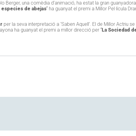
o Berger, una comèdia d’animació, ha estat la gran guanyadora
 especies de abejas’
ha guanyat el premi a Millor Pel·lícula Dr
r
per la seva interpretació a ‘Saben Aquell’. El de Millor Actriu se
Bayona ha guanyat el premi a millor direcció per
‘La Sociedad de