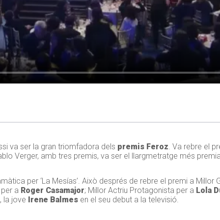
si va ser la gran triomfadora dels
premis Feroz
. Va rebre el p
ablo Verger, amb tres premis, va ser el llargmetratge més premia
ramàtica per ‘La Mesías’. Això després de rebre el premi a Millor G
a per a
Roger Casamajor
; Millor Actriu Protagonista per a
Lola 
, la jove
Irene Balmes
en el seu debut a la televisió.