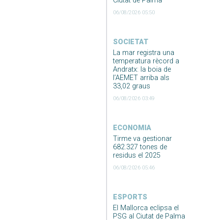
Ciutat de Palma
06/08/2026 05:50
SOCIETAT
La mar registra una
temperatura rècord a
Andratx: la boia de
l’AEMET arriba als
33,02 graus
06/08/2026 03:49
ECONOMIA
Tirme va gestionar
682.327 tones de
residus el 2025
06/08/2026 05:46
ESPORTS
El Mallorca eclipsa el
PSG al Ciutat de Palma