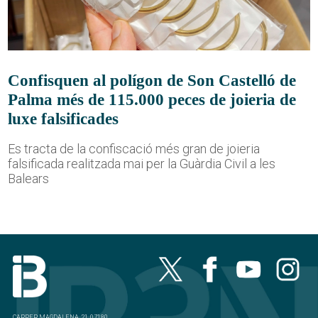
Confisquen al polígon de Son Castelló de
Palma més de 115.000 peces de joieria de
luxe falsificades
Es tracta de la confiscació més gran de joieria
falsificada realitzada mai per la Guàrdia Civil a les
Balears
CARRER MAGDALENA, 21, 07180