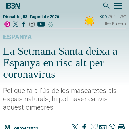
Dissabte, 08 d'agost de 2026
30°C
30°
26°
Illes Balears
ESPANYA
La Setmana Santa deixa a
Espanya en risc alt per
coronavirus
Pel que fa a l'ús de les mascaretes als
espais naturals, hi pot haver canvis
aquest dimecres
05/04/2021