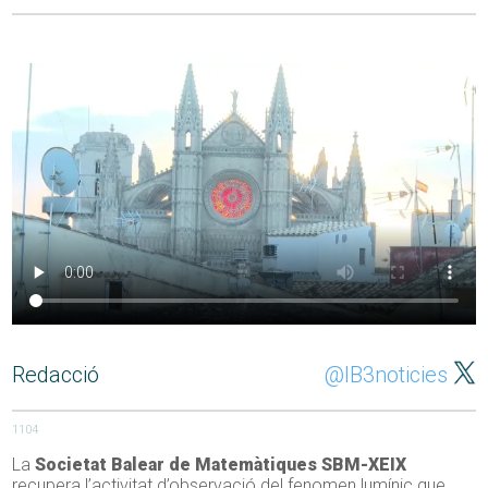
Redacció
@IB3noticies
1104
La
Societat Balear de Matemàtiques SBM-XEIX
recupera l’activitat d’observació del fenomen lumínic que