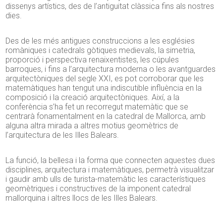
dissenys artístics, des de l’antiguitat clàssica fins als nostres
dies.
Des de les més antigues construccions a les esglésies
romàniques i catedrals gòtiques medievals, la simetria,
proporció i perspectiva renaixentistes, les cúpules
barroques, i fins a l’arquitectura moderna o les avantguardes
arquitectòniques del segle XXI, es pot corroborar que les
matemàtiques han tengut una indiscutible influència en la
composició i la creació arquitectòniques. Així, a la
conferència s’ha fet un recorregut matemàtic que se
centrarà fonamentalment en la catedral de Mallorca, amb
alguna altra mirada a altres motius geomètrics de
l’arquitectura de les Illes Balears.
La funció, la bellesa i la forma que connecten aquestes dues
disciplines, arquitectura i matemàtiques, permetrà visualitzar
i gaudir amb ulls de turista-matemàtic les característiques
geomètriques i constructives de la imponent catedral
mallorquina i altres llocs de les Illes Balears.