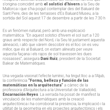
s’origina coincidint amb
el solstici d’hivern
a la Seu de
Mallorca i que s’ha pogut contemplar des del Baluard de
Sant Pere, des de les terrasses d’Es Baluard Museu, a la
sortida del Sol aquest 17 de desembre a partir de les 7:30 h
Es un fenòmen natural, però amb una explicació
matemàtica. “En aquest solstici d’hivern el sol surt a 120
graus amb respecte del Nord, i la Seu té justament aquesta
alineació, i allò que vàrem descobrir és el lloc on es veu
millor, que és al Baluard, on estam alineats per veure
aquesta façana i els rajos de sol travessen les dues
rossasses”, assegura
Dani Ruiz
, president de la Societat
Balear de Matemàtiques.
Una vegada visionat l’efecte lumínic, ha tingut lloc a a l’Aljub,
la conferència
“Forma, belleza y función de las
matemáticas en la arquitectura”
a càrrec de la
professora d’Arquitectura a la Universitat de Valladolid,
Encarnación Reyes
. La xerrada ha posat de manifest la
vinculació de les matemàtiques amb la creació
arquitectònica i ha corroborat la presència, la implicació i la
utilitat de la geometria en els projectes arquitectònics i els