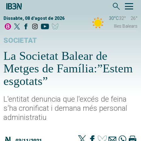
Dissabte, 08 d'agost de 2026
30°C
32°
26°
Illes Balears
SOCIETAT
La Societat Balear de
Metges de Família:”Estem
esgotats”
L'entitat denuncia que l'excés de feina
s'ha cronificat i demana més personal
administratiu
03/11/2021