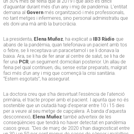
un 30% més de feina que al 2019 i que això és difícil
d’aguantar durant més d’un any i mig de pandèmia. L’entitat
demana al
Govern
més organització i més professionals,
no tant metges i infermeres, sino personal administratiu que
els doni una mà amb la burocràcia.
La presidenta,
Elena Muñoz
, ha explicat a
IB3 Ràdio
que
abans de la pandèmia, quan telefonava un pacient amb tos
o febre, se li receptava un paracetamol i se li donava la
baixa. Ara, se li ha de fer anar al centre de salut, se li ha de
fer una
PCR
, un seguiment domiciliari posterior. Un allau de
feina pel qual continuen, diu, sense estar preparats, malgrat
faci més d’un any i mig que començà la crisi sanitària.
“Estem esgotats”, ha assegurat.
La doctora creu que s’ha desvirtuat l’essència de l’atenció
primària, el tracte proper amb el pacient. I apunta que no és
sostenible que un ciutadà hagi d’esperar entre 10 i 15 dies
per a veure al seu metge de capçalera. A banda d’aquesta
desconnexió,
Elena Muñoz
també adverteix de les
conseqüències que tendrà no haver detectat en pandèmia
casos greus. “Des de març de 2020 s’han diagnosticat entre
un 30 i un 50 per cent menys de casos de càncer i malalties