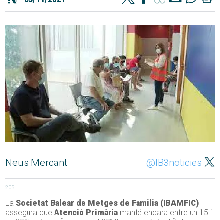
Neus Mercant
@IB3noticies
205
La
Societat Balear de Metges de Familia
(IBAMFIC)
assegura que
Atenció Primària
manté encara entre un 15 i