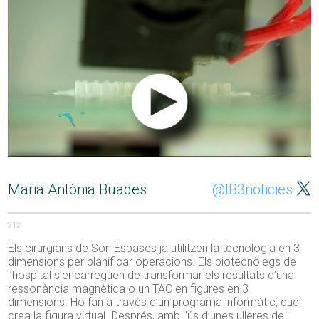
Maria Antònia Buades
@IB3noticies
212
Els cirurgians de Son Espases ja utilitzen la tecnologia en 3
dimensions per planificar operacions. Els biotecnòlegs de
l’hospital s’encarreguen de transformar els resultats d’una
ressonància magnètica o un TAC en figures en 3
dimensions. Ho fan a través d’un programa informàtic, que
crea la figura virtual. Després, amb l’ús d’unes ulleres de