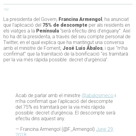
162
La presidenta del Govern,
Francina Armengol
, ha anunciat
que l’aplicació del
75% de descompte
per als residents en
els viatges a la
Península
“serà efectiu dins d’enguany”. Així
ho ha dit la presidenta, a través del seu compte personal de
Twitter, en el qual explica que ha mantingut una conversa
amb el ministre de Foment,
José Luis Ábalos
, i que “m’ha
confirmat” que la tramitació de la bonificació “es tramitarà
per la via més ràpida possible: decret d’urgència”.
Acab de parlar amb el ministre
@abalosmeco
i
m'ha confirmat que l'aplicació del descompte
del 75% es tramitarà per la via més ràpida
possible: decret d'urgència. El descompte serà
efectiu dins aquest any.
— Francina Armengol (@F_Armengol)
June 29,
2018