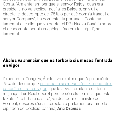
Costa. “Ara entenem per què el senyor Rajoy -quan era
president- no va explicar aquí a les Balears, en viu i en
directe, el descompte del 75%, o per què dormia tranquil el
senyor Company”, ha comentat la portaveu. Costa ha
lamentat que allò que va pactar el PP i Nueva Canària sobre
el descompte per als arxipèlags “no era tan ràpid”, ha
lamentat.
Ábalos va anunciar que es torbaria sis mesos l’entrada
en vigor
Dimecres al Congrés, Ábalos va explicar que l’aplicació del
75% de descompte
es torbaria sis mesos “en el menor dels
casos” a entrar en vigor
i que la seva tramitació es faria
mitjançant un Reial decret perquè són els terminis que estan
taxats i “no hi ha una altra”, va destacar el ministre de
Foment, després d’una interpelació parlamentària amb la
diputada de Coalició Canària,
Ana Oramas
.