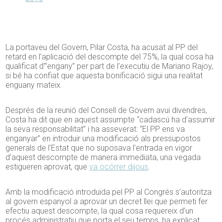
La portaveu del Govern, Pilar Costa, ha acusat al PP del
retard en l’aplicació del descompte del 75%, la qual cosa ha
qualificat d'”engany” per part de l’executiu de Mariano Rajoy,
si bé ha confiat que aquesta bonificació sigui una realitat
enguany mateix.
Després de la reunió del Consell de Govern avui divendres,
Costa ha dit que en aquest assumpte “cadascú ha d’assumir
la seva responsabilitat” i ha asseverat: “El PP ens va
enganyar” en introduir una modificació als pressupostos
generals de l’Estat que no suposava l’entrada en vigor
d’aquest descompte de manera immediata, una vegada
estigueren aprovat, que
va ocórrer dijous
.
Amb la modificació introduïda pel PP al Congrés s’autoritza
al govern espanyol a aprovar un decret llei que permeti fer
efectiu aquest descompte, la qual cosa requereix d’un
procés administratiu que porta el seu temps, ha explicat