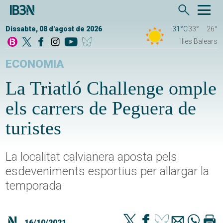
Dissabte, 08 d'agost de 2026
31°C
33°
26°
Illes Balears
ECONOMIA
La Triatló Challenge omple
els carrers de Peguera de
turistes
La localitat calvianera aposta pels
esdeveniments esportius per allargar la
temporada
16/10/2021