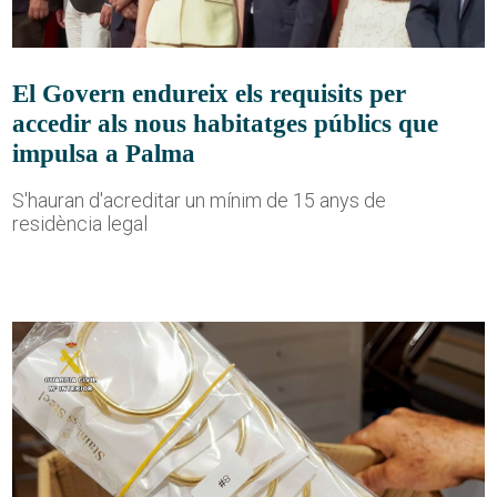
El Govern endureix els requisits per
accedir als nous habitatges públics que
impulsa a Palma
S'hauran d'acreditar un mínim de 15 anys de
residència legal