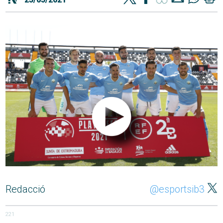
Redacció
@esportsib3
221