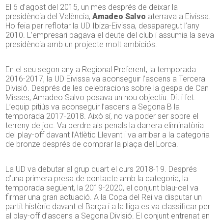
El 6 d’agost del 2015, un mes després de deixar la
presidència del València,
Amadeo Salvo
aterrava a Eivissa.
Ho feia per reflotar la UD Ibiza-Eivissa, desaparegut l’any
2010. L’empresari pagava el deute del club i assumia la seva
presidència amb un projecte molt ambiciós.
En el seu segon any a Regional Preferent, la temporada
2016-2017, la UD Eivissa va aconseguir l’ascens a Tercera
Divisió. Després de les celebracions sobre la gespa de Can
Misses, Amadeo Salvo posava un nou objectiu. Dit i fet.
L’equip pitiús va aconseguir l’ascens a Segona B la
temporada 2017-2018. Això sí, no va poder ser sobre el
terreny de joc. Va perdre als penals la darrera eliminatòria
del play-off davant l’Atlètic Llevant i va arribar a la categoria
de bronze després de comprar la plaça del Lorca.
La UD va debutar al grup quart el curs 2018-19. Després
d’una primera presa de contacte amb la categoria, la
temporada següent, la 2019-2020, el conjunt blau-cel va
firmar una gran actuació. A la Copa del Rei va disputar un
partit històric davant el Barça i a la lliga es va classificar per
al play-off d’ascens a Segona Divisió. El conjunt entrenat en