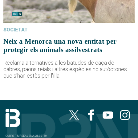
SOCIETAT
Neix a Menorca una nova entitat per
protegir els animals assilvestrats
Reclama alternatives a les batudes de caça de
cabres, paons reials i altres espècies no autòctones
que s'han estès per l'illa
CARRER MAGDALENA, 21, 07180