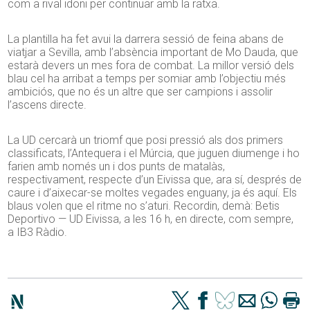
com a rival idoni per continuar amb la ratxa.
La plantilla ha fet avui la darrera sessió de feina abans de
viatjar a Sevilla, amb l’absència important de Mo Dauda, que
estarà devers un mes fora de combat. La millor versió dels
blau cel ha arribat a temps per somiar amb l’objectiu més
ambiciós, que no és un altre que ser campions i assolir
l’ascens directe.
La UD cercarà un triomf que posi pressió als dos primers
classificats, l’Antequera i el Múrcia, que juguen diumenge i ho
farien amb només un i dos punts de matalàs,
respectivament, respecte d’un Eivissa que, ara sí, després de
caure i d’aixecar-se moltes vegades enguany, ja és aquí. Els
blaus volen que el ritme no s’aturi. Recordin, demà: Betis
Deportivo — UD Eivissa, a les 16 h, en directe, com sempre,
a IB3 Ràdio.