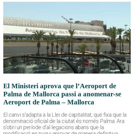
El Ministeri aprova que l’Aeroport de
Palma de Mallorca passi a anomenar-se
Aeroport de Palma – Mallorca
El canvi s'adapta a la Llei de capitalitat, que fixa que la
denominació oficial de la ciutat és només Palma. Ara
s'obri un període d'al·legacions abans que la
modificació es pugui aprovar de manera definitiva.