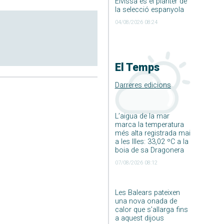
Eivissa és el planter de
la selecció espanyola
04/08/2026 08:24
El Temps
Darreres edicions
L’aigua de la mar
marca la temperatura
més alta registrada mai
a les Illes: 33,02 ºC a la
boia de sa Dragonera
07/08/2026 08:12
Les Balears pateixen
una nova onada de
calor que s’allarga fins
a aquest dijous