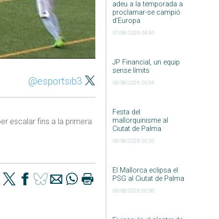
adeu a la temporada a
proclamar-se campió
d’Europa
07/08/2026 04:50
JP Financial, un equip
sense límits
@esportsib3
06/08/2026 05:54
Festa del
mallorquinisme al
er escalar fins a la primera
Ciutat de Palma
06/08/2026 05:50
El Mallorca eclipsa el
PSG al Ciutat de Palma
06/08/2026 05:36