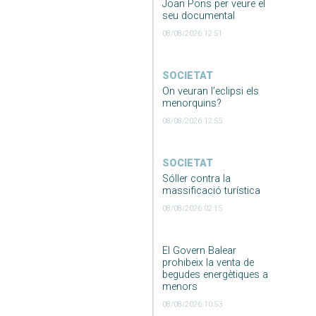
Joan Pons per veure el
seu documental
08/08/2026 12:51
SOCIETAT
On veuran l’eclipsi els
menorquins?
08/08/2026 12:55
SOCIETAT
Sóller contra la
massificació turística
08/08/2026 02:15
El Govern Balear
prohibeix la venta de
begudes energètiques a
menors
08/08/2026 10:53