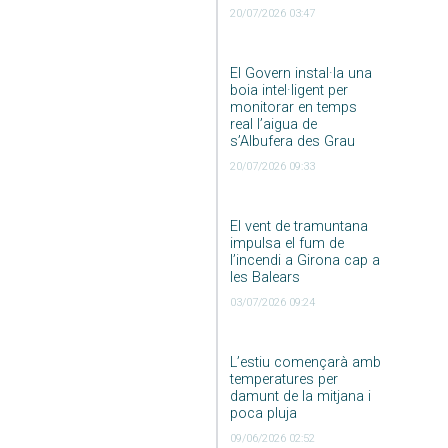
20/07/2026 03:47
El Govern instal·la una
boia intel·ligent per
monitorar en temps
real l’aigua de
s’Albufera des Grau
20/07/2026 09:33
El vent de tramuntana
impulsa el fum de
l’incendi a Girona cap a
les Balears
03/07/2026 09:24
L’estiu començarà amb
temperatures per
damunt de la mitjana i
poca pluja
09/06/2026 02:52