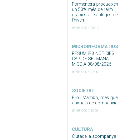
Formentera produeixen
un 50% més de raïm
gràcies a les pluges de
l’hivern
08/08/2026 08:26
MICROINFORMATIUS
RESUM IB3 NOTÍCIES
CAP DE SETMANA
MIGDIA 08/08/2026
08/08/2026 03:09
SOCIETAT
Elio i Mambo, més que
animals de companyia
09/08/2026 10:01
CULTURA
Ciutadella acompanya