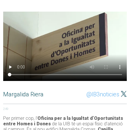
Margalida Riera
@IB3noticies
249
Per primer cop, l’
Oficina per a la Igualtat d’Oportunitats
entre Homes i Dones
de la UIB té un espai físic d’atenció
al campus. És al nou edifici Margalida Comas.
Capilla