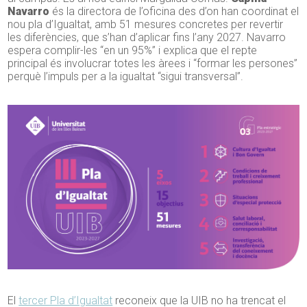
Navarro
és la directora de l’oficina des d’on han coordinat el
nou pla d’Igualtat, amb 51 mesures concretes per revertir
les diferències, que s’han d’aplicar fins l’any 2027. Navarro
espera complir-les “en un 95%” i explica que el repte
principal és involucrar totes les àrees i “formar les persones”
perquè l’impuls per a la igualtat “sigui transversal”.
El
tercer Pla d’Igualtat
reconeix que la UIB no ha trencat el