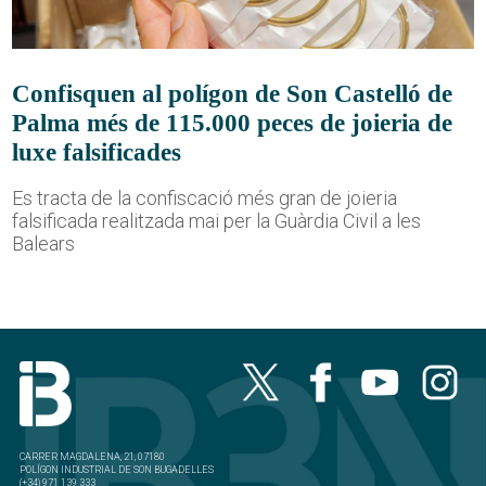
Confisquen al polígon de Son Castelló de
Palma més de 115.000 peces de joieria de
luxe falsificades
Es tracta de la confiscació més gran de joieria
falsificada realitzada mai per la Guàrdia Civil a les
Balears
CARRER MAGDALENA, 21, 07180
POLÍGON INDUSTRIAL DE SON BUGADELLES
(+34) 971 139 333