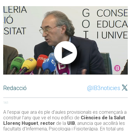
Redacció
@IB3noticies
161
A l’espai que ara és ple d’aules provisionals es començarà a
construir l’any que ve el nou edifici de
Ciències de la Salut
.
Llorenç Huguet
,
rector
de la
UIB
, anuncia que acollirà les
facultats d’Infermeria, Psicologia i Fisioteràpia. En total uns