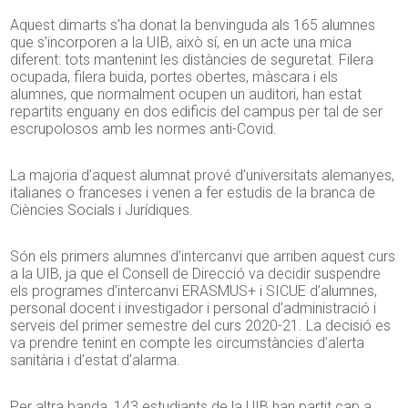
Aquest dimarts s’ha donat la benvinguda als 165 alumnes
que s’incorporen a la UIB, això sí, en un acte una mica
diferent: tots mantenint les distàncies de seguretat. Filera
ocupada, filera buida, portes obertes, màscara i els
alumnes, que normalment ocupen un auditori, han estat
repartits enguany en dos edificis del campus per tal de ser
escrupolosos amb les normes anti-Covid.
La majoria d’aquest alumnat prové d’universitats alemanyes,
italianes o franceses i venen a fer estudis de la branca de
Ciències Socials i Jurídiques.
Són els primers alumnes d’intercanvi que arriben aquest curs
a la UIB, ja que el Consell de Direcció va decidir suspendre
els programes d’intercanvi ERASMUS+ i SICUE d’alumnes,
personal docent i investigador i personal d’administració i
serveis del primer semestre del curs 2020-21. La decisió es
va prendre tenint en compte les circumstàncies d’alerta
sanitària i d’estat d’alarma.
Per altra banda, 143 estudiants de la UIB han partit cap a