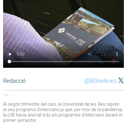
Redacció
@IB3noticies
165
Al segon trimestre del curs, la Universitat de les Illes reprèn
el seu programa d’intercanvi ja que, per mor de la pandèmia,
la UIB havia anul·lat tots els programes d’intercanvi durant el
primer semestre.