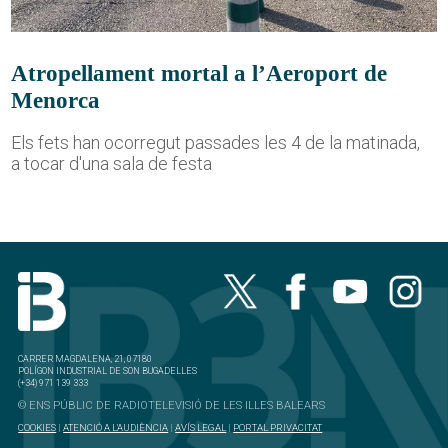
Atropellament mortal a l’Aeroport de
Menorca
Els fets han ocorregut passades les 4 de la matinada,
a tocar d'una sala de festa
CARRER MAGDALENA, 21, 07180
POLÍGON INDUSTRIAL DE SON BUGADELLES
(+34) 971 139 333
© ENS PÚBLIC DE RADIOTELEVISIÓ DE LES ILLES BALEARS
COOKIES
|
ATENCIÓ A L'AUDIÈNCIA
|
AVÍS LEGAL
|
PORTAL PRIVACITAT