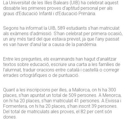
La Universitat de les Illes Balears (UIB) ha celebrat aquest
dissabte les primeres proves d’aptitud personal per als
graus d’Educació Infantil i d’Educació Primària.
Segons ha informat la UIB, 589 estudiants s’han matriculat
als exàmens d’admissió. S’han celebrat per primera ocasió,
un any més tard del que estava previst, ja que l’any passat
es van haver d’anul·lar a causa de la pandèmia.
Entre les preguntes, els examinands han hagut d’analitzar
textos sobre educació, escriure una carta a les famílies de
l’alumnat, traduir oracions entre català i castellà o corregir
errades ortogràfiques o de puntuació.
Quant a les inscripcions per illes, a Mallorca, on hi ha 300
places, s’han apuntat un total de 509 persones. A Menorca,
on hi ha 20 places, s’han matriculat 41 persones. A Eivissa i
Formentera, on hi ha 20 places, s’han inscrit 39 persones.
Del total de matriculats ales proves, el 82 per cent són
dones.