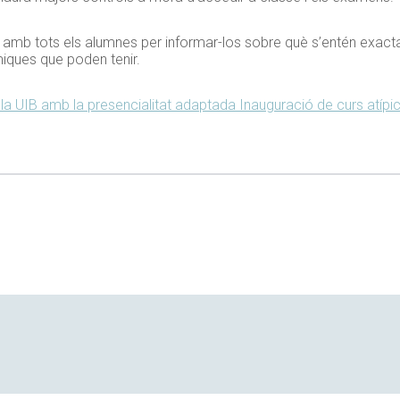
b tots els alumnes per informar-los sobre què s’entén exactam
iques que poden tenir.
 la UIB amb la presencialitat adaptada
Inauguració de curs atípic