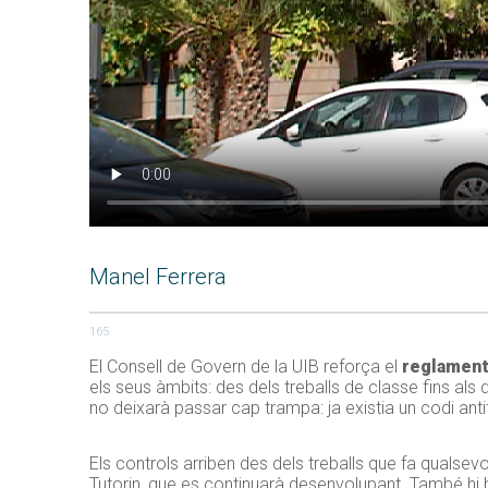
Manel Ferrera
165
El Consell de Govern de la UIB reforça el
reglament
els seus àmbits: des dels treballs de classe fins als
no deixarà passar cap trampa: ja existia un codi anti
Els controls arriben des dels treballs que fa qualsev
Tutorin, que es continuarà desenvolupant. També hi h