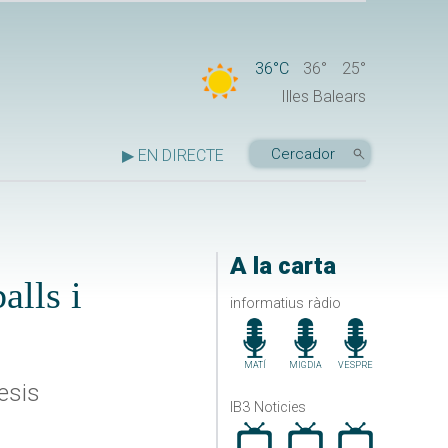
36°C
36°
25°
Illes Balears
▶ EN DIRECTE
A la carta
alls i
informatius ràdio
MATÍ
MIGDIA
VESPRE
tesis
IB3 Noticies