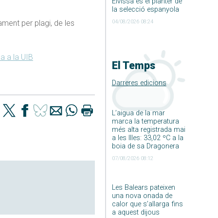
Eivissa és el planter de
la selecció espanyola
04/08/2026 08:24
ent per plagi, de les
a a la UIB
El Temps
Darreres edicions
L’aigua de la mar
marca la temperatura
més alta registrada mai
a les Illes: 33,02 ºC a la
boia de sa Dragonera
07/08/2026 08:12
Les Balears pateixen
una nova onada de
calor que s’allarga fins
a aquest dijous