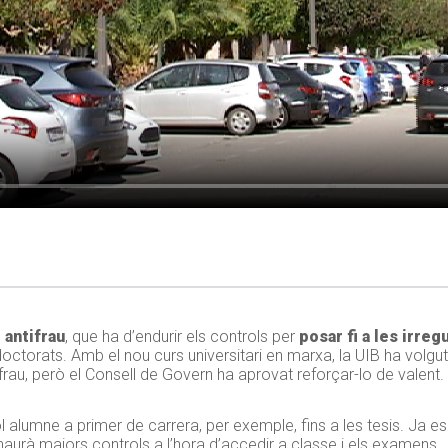
 antifrau
, que ha d’endurir els controls per
posar fi a les irregu
 doctorats. Amb el nou curs universitari en marxa, la UIB ha volgu
frau, però el Consell de Govern ha aprovat reforçar-lo de valent.
ol alumne a primer de carrera, per exemple, fins a les tesis. Ja e
aurà majors controls a l’hora d’accedir a classe i els examens.