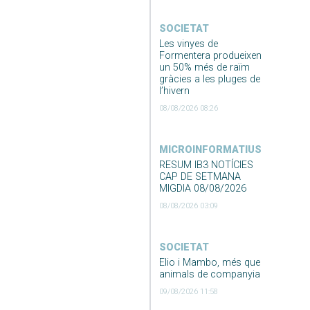
SOCIETAT
Les vinyes de
Formentera produeixen
un 50% més de raïm
gràcies a les pluges de
l’hivern
08/08/2026 08:26
MICROINFORMATIUS
RESUM IB3 NOTÍCIES
CAP DE SETMANA
MIGDIA 08/08/2026
08/08/2026 03:09
SOCIETAT
Elio i Mambo, més que
animals de companyia
09/08/2026 11:58