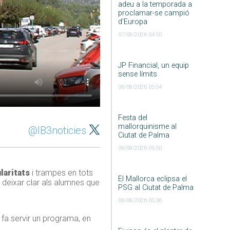
adeu a la temporada a
proclamar-se campió
d’Europa
07/08/2026 04:50
JP Financial, un equip
sense límits
06/08/2026 05:54
Festa del
mallorquinisme al
@IB3noticies
Ciutat de Palma
06/08/2026 05:50
laritats
i trampes en tots
El Mallorca eclipsa el
t deixar clar als alumnes que
PSG al Ciutat de Palma
06/08/2026 05:36
s fa servir un programa, en