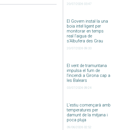
20/07/2026 03:47
El Govern instal·la una
boia intel·ligent per
monitorar en temps
real l’aigua de
s’Albufera des Grau
20/07/2026 09:33
El vent de tramuntana
impulsa el fum de
l’incendi a Girona cap a
les Balears
03/07/2026 09:24
L’estiu començarà amb
temperatures per
damunt de la mitjana i
poca pluja
09/06/2026 02:52