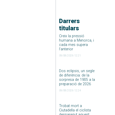
Darrers
titulars
Creix la pressió
humana a Menorca, i
cada mes supera
l’anterior
09/08/2026 12:21
Dos eclipsis, un segle
de diferència: de la
sorpresa de 1905 a la
preparació de 2026
09/08/2026 12:24
Trobat mort a
Ciutadella el ciclista
desparegut aquest