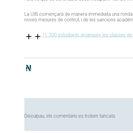
La UIB començarà de manera immediata una ronda am
noves mesures de control, i de les sancions acadèm
11.300 estudiants arranquen les classes de
Disculpau, els comentaris es troben tancats