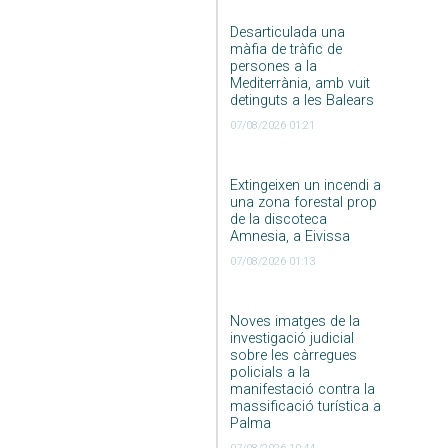
Desarticulada una
màfia de tràfic de
persones a la
Mediterrània, amb vuit
detinguts a les Balears
07/08/2026 01:21
Extingeixen un incendi a
una zona forestal prop
de la discoteca
Amnesia, a Eivissa
07/08/2026 01:13
Noves imatges de la
investigació judicial
sobre les càrregues
policials a la
manifestació contra la
massificació turística a
Palma