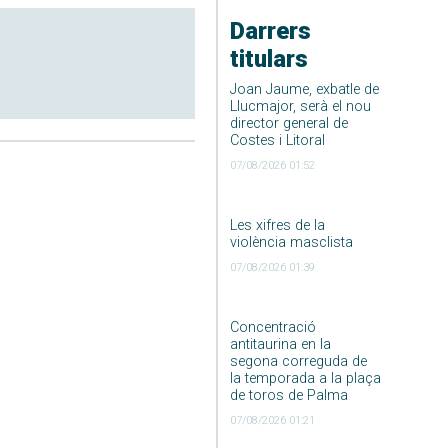
Darrers
titulars
Joan Jaume, exbatle de
Llucmajor, serà el nou
director general de
Costes i Litoral
07/08/2026 01:52
Les xifres de la
violència masclista
07/08/2026 01:39
Concentració
antitaurina en la
segona correguda de
la temporada a la plaça
de toros de Palma
07/08/2026 01:21