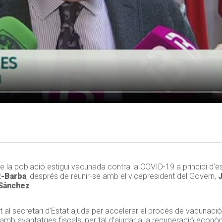
 la població estigui vacunada contra la COVID-19 a principi d’est
z-Barba
, després de reunir-se amb el vicepresident del Govern,
 Sánchez
.
l secretari d’Estat ajuda per accelerar el procés de vacunació i
r amb avantatges fiscals, per tal d’ajudar a la recuperació econ