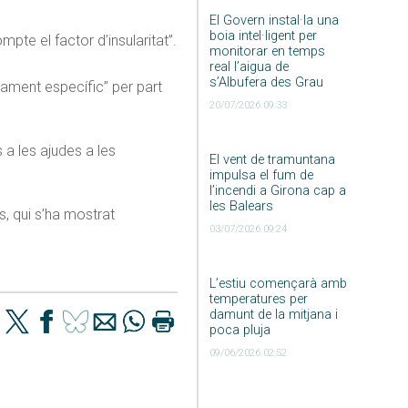
El Govern instal·la una
boia intel·ligent per
pte el factor d’insularitat”.
monitorar en temps
real l’aigua de
s’Albufera des Grau
ctament específic” per part
20/07/2026 09:33
a les ajudes a les
El vent de tramuntana
impulsa el fum de
l’incendi a Girona cap a
les Balears
, qui s’ha mostrat
03/07/2026 09:24
L’estiu començarà amb
temperatures per
damunt de la mitjana i
poca pluja
09/06/2026 02:52