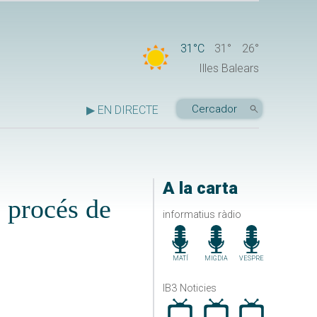
31°C
31°
26°
Illes Balears
▶ EN DIRECTE
A la carta
l procés de
informatius ràdio
MATÍ
MIGDIA
VESPRE
IB3 Noticies