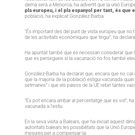
demà serà a Menorca, ha advertit que la unió Europe
pla europeu, i el pla espanyol per tant, és qu
població, ha explicat González-Barba.
“És important des del punt de vista europeu que no h
de les activitats econòmiques que tingui”, ha declarat
Ha apuntat també que és necessari considerar que la 
que es persegueix si la vacunació no fos també eleva
González-Barba ha declarat que, encara que no cal d
que la majoria de la població estigui vacunada quan a
setmanes” i que els països de la UE rebin tantes vacu
“Es pot encara arribar al percentatge que es vol”, ha i
vacunada a l’estiu.
En la seva visita a Balears, que ha iniciat aquest d
autoritats balears les possibilitats que la Unió Europ
mesures per a compensar-la.