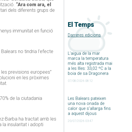
ització.
“Ara com ara, el
itari dels diferents grups de
El Temps
 menys immunitat en funció
Darreres edicions
alears no tindria l’efecte
L’aigua de la mar
marca la temperatura
més alta registrada mai
a les Illes: 33,02 ºC a la
 les previsions europees”
boia de sa Dragonera
solucioni en les pròximes
07/08/2026 08:12
tat.
n 70% de la ciutadania
Les Balears pateixen
una nova onada de
calor que s’allarga fins
a aquest dijous
lez-Barba ha tractat amb les
20/07/2026 03:47
a insularitat i adopti