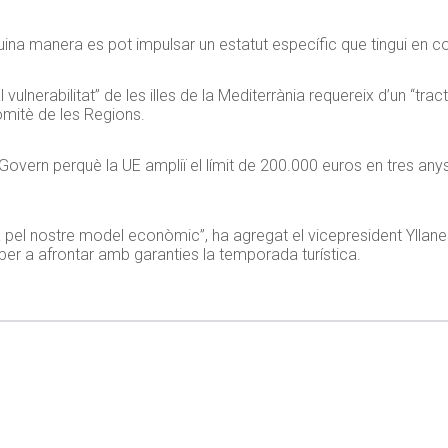
uina manera es pot impulsar un estatut específic que tingui en com
vulnerabilitat” de les illes de la Mediterrània requereix d’un “tra
omitè de les Regions.
vern perquè la UE ampliï el límit de 200.000 euros en tres anys 
el nostre model econòmic”, ha agregat el vicepresident Yllanes
er a afrontar amb garanties la temporada turística.