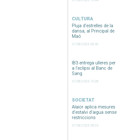
07/08/2026 10:44
CULTURA
Pluja d’estrelles de la
dansa, al Principal de
Maó
07/08/2026 09:59
IB3 entrega ulleres per
a l’eclipsi al Banc de
Sang
07/08/2026 10:28
SOCIETAT
Alaior aplica mesures
d’estalvi d’aigua sense
restriccions
07/08/2026 09:26