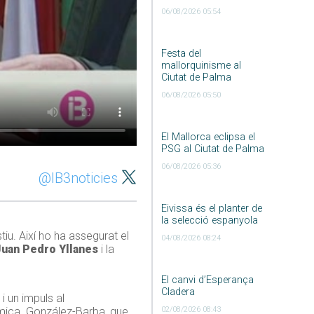
06/08/2026 05:54
Festa del
mallorquinisme al
Ciutat de Palma
06/08/2026 05:50
El Mallorca eclipsa el
PSG al Ciutat de Palma
06/08/2026 05:36
@IB3noticies
Eivissa és el planter de
la selecció espanyola
iu. Així ho ha assegurat el
04/08/2026 08:24
Juan Pedro Yllanes
i la
El canvi d’Esperança
Cladera
 un impuls al
02/08/2026 08:43
òmica. González-Barba, que