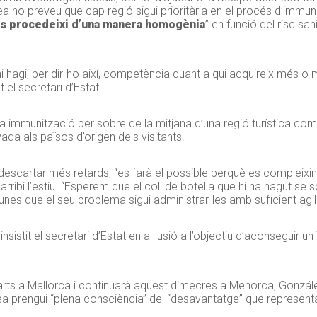
a no preveu que cap regió sigui prioritària en el procés d’immun
e es procedeixi d’una manera homogènia
” en funció del risc san
i hagi, per dir-ho així, competència quant a qui adquireix més o
 el secretari d’Estat.
immunització per sobre de la mitjana d’una regió turística com B
da als països d’origen dels visitants.
escartar més retards, “es farà el possible perquè es compleixin
rribi l’estiu. “Esperem que el coll de botella que hi ha hagut se 
nes que el seu problema sigui administrar-les amb suficient agili
nsistit el secretari d’Estat en al·lusió a l’objectiu d’aconseguir u
imarts a Mallorca i continuarà aquest dimecres a Menorca, Gonzá
ea prengui “plena consciència” del “desavantatge” que representa l