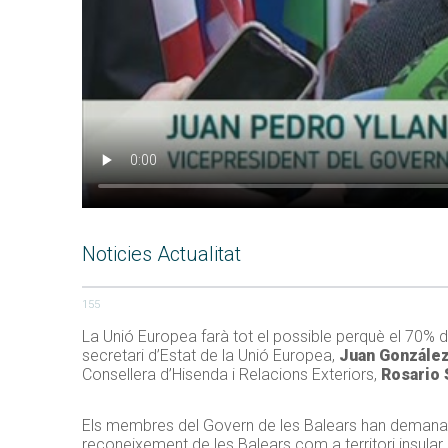
Noticies Actualitat
155
La Unió Europea farà tot el possible perquè el 70% de
secretari d’Estat de la Unió Europea,
Juan Gonzále
Consellera d’Hisenda i Relacions Exteriors,
Rosario
Els membres del Govern de les Balears han demanat a
reconeixement de les Balears com a territori insula