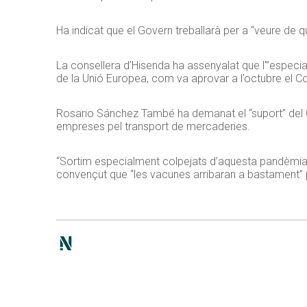
Ha indicat que el Govern treballarà per a “veure de q
La consellera d’Hisenda ha assenyalat que l'”especial 
de la Unió Europea, com va aprovar a l’octubre el C
Rosario Sánchez També ha demanat el “suport” del Go
empreses pel transport de mercaderies.
“Sortim especialment colpejats d’aquesta pandèmia p
convençut que “les vacunes arribaran a bastament” p