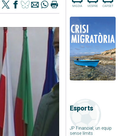
MIGDIA
VESPRE
CAP.SET
Esports
JP Financial, un equip
sense límits