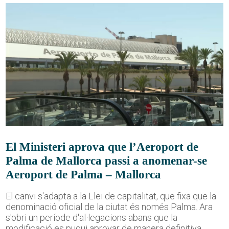
El Ministeri aprova que l’Aeroport de
Palma de Mallorca passi a anomenar-se
Aeroport de Palma – Mallorca
El canvi s'adapta a la Llei de capitalitat, que fixa que la
denominació oficial de la ciutat és només Palma. Ara
s'obri un període d'al·legacions abans que la
modificació es pugui aprovar de manera definitiva.