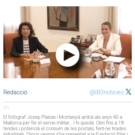
Redacció
@IB3noticies
293
El fotògraf Josep Planas i Montanyà arribà als anys 40 a
Mallorca per fer el servei militar… I hi quedà. Obrí fins a 18
tendes i potencià el consum de les postals, fent-ne tirades
industrials. Dijous vespre s’ha presentat a la Fundació Pilar i