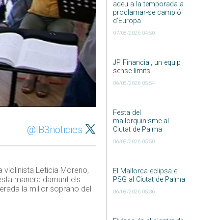
adeu a la temporada a
proclamar-se campió
d’Europa
07/08/2026 04:50
JP Financial, un equip
sense límits
06/08/2026 05:54
Festa del
mallorquinisme al
@IB3noticies
Ciutat de Palma
06/08/2026 05:50
 violinista Leticia Moreno,
El Mallorca eclipsa el
uesta manera damunt els
PSG al Ciutat de Palma
erada la millor soprano del
06/08/2026 05:36