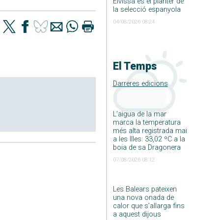
Eivissa és el planter de
la selecció espanyola
04/08/2026 08:24
El Temps
Darreres edicions
L’aigua de la mar
marca la temperatura
més alta registrada mai
a les Illes: 33,02 ºC a la
boia de sa Dragonera
07/08/2026 08:12
Les Balears pateixen
una nova onada de
calor que s’allarga fins
a aquest dijous