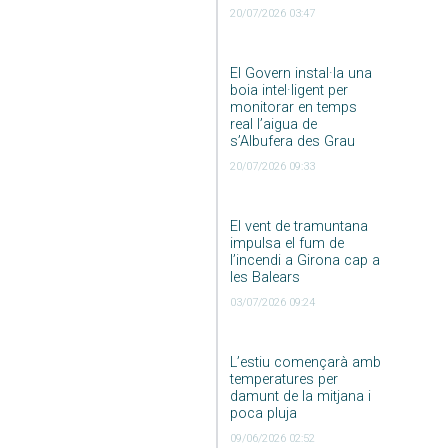
20/07/2026 03:47
El Govern instal·la una
boia intel·ligent per
monitorar en temps
real l’aigua de
s’Albufera des Grau
20/07/2026 09:33
El vent de tramuntana
impulsa el fum de
l’incendi a Girona cap a
les Balears
03/07/2026 09:24
L’estiu començarà amb
temperatures per
damunt de la mitjana i
poca pluja
09/06/2026 02:52