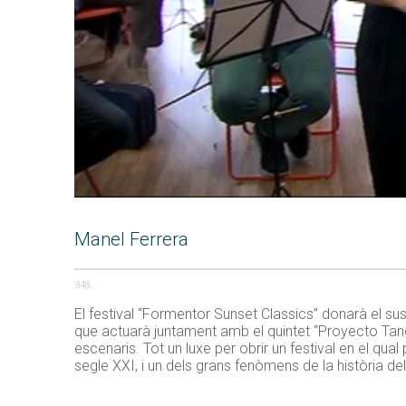
Manel Ferrera
348
El festival “Formentor Sunset Classics” donarà el sus
que actuarà juntament amb el quintet “Proyecto Ta
escenaris. Tot un luxe per obrir un festival en el qu
segle XXI, i un dels grans fenòmens de la història del