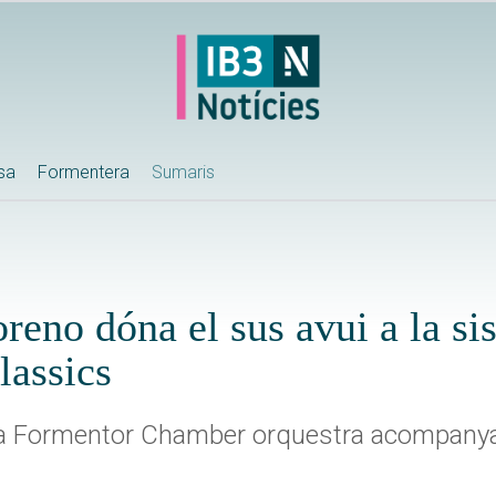
ssa
Formentera
Sumaris
reno dóna el sus avui a la si
lassics
 la Formentor Chamber orquestra acompany