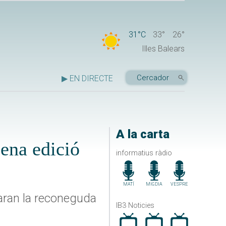
31°C
33°
26°
Illes Balears
▶ EN DIRECTE
A la carta
sena edició
informatius ràdio
MATÍ
MIGDIA
VESPRE
aran la reconeguda
IB3 Noticies