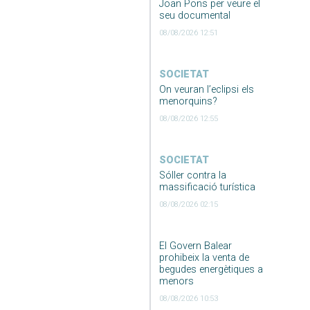
Joan Pons per veure el
seu documental
08/08/2026 12:51
SOCIETAT
On veuran l’eclipsi els
menorquins?
08/08/2026 12:55
SOCIETAT
Sóller contra la
massificació turística
08/08/2026 02:15
El Govern Balear
prohibeix la venta de
begudes energètiques a
menors
08/08/2026 10:53