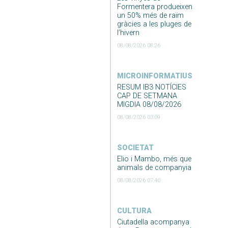
Formentera produeixen
un 50% més de raïm
gràcies a les pluges de
l’hivern
08/08/2026 08:26
MICROINFORMATIUS
RESUM IB3 NOTÍCIES
CAP DE SETMANA
MIGDIA 08/08/2026
08/08/2026 03:09
SOCIETAT
Elio i Mambo, més que
animals de companyia
08/08/2026 07:40
CULTURA
Ciutadella acompanya