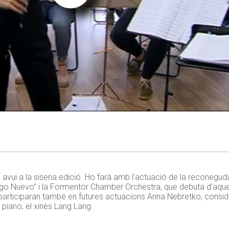
 avui a la sisena edició. Ho farà amb l’actuació de la reconeguda
ngo Nuevo” i la Formentor Chamber Orchestra, que debuta d’aq
al participaran també en futures actuacions Anna Nebretko, consid
 piano, el xinès Lang Lang.