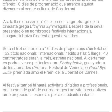
ofereix 10 dies de programació que arrenca aquest
divendres al centre cultural de Can Jeroni
‘Ara la llum cau vertical’ és el primer llargmetratge de la
cineasta grega Efthymia Zymvragaki. Després de la seva
presentació en nombrosos festivals internacionals,
inaugurarà l’Ibiza Cinefest aquest divendres.
Serà el tret de sortida a 10 dies de projeccions d’un total de
132 títols nacionals i internacionals inèdits a l’illa: 5 llargs i 40
curtmetratges seran, a més, estrena nacional. Al certamen
es podran veure pel·lícules com
Photophobia
, guanyadora
de les Jornades d’Autor al Festival de Venècia, o
Good Bye
Julia
, premiada amb el Premi de la Libertat de Cannes.
Al festival també hi haurà activitats dirigides a professionals,
concursos de guió de curtmetratges i activitats educatives
amb projeccions especials per a estudiants i infants.