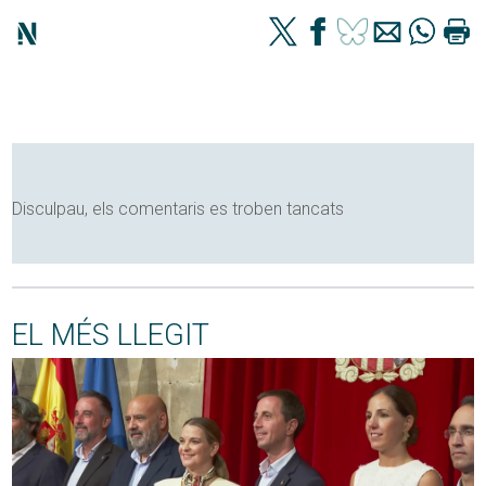
Disculpau, els comentaris es troben tancats
EL MÉS LLEGIT