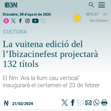
Dissabte, 08 d'agost de 2026
30°C
30°
26°
Illes Balears
CULTURA
La vuitena edició del
l’Ibizacinefest projectarà
132 títols
El film 'Ara la llum cau vertical'
inaugurarà el certamen el 23 de febrer
21/02/2024