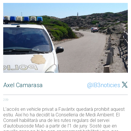
Axel Camarasa
@IB3noticies
209
L’accés en vehicle privat a Favàritx quedarà prohibit aquest
estiu. Així ho ha decidit la Conselleria de Medi Ambient. El
Consell habilitarà una de les rutes regulars del servei
d’autobusosde Maó a partir de l’1 de juny. Sosté que en