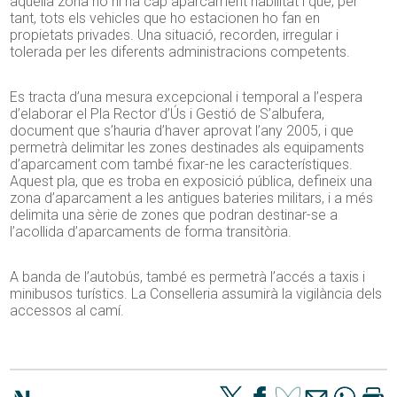
aquella zona no hi ha cap aparcament habilitat i que, per
tant, tots els vehicles que ho estacionen ho fan en
propietats privades. Una situació, recorden, irregular i
tolerada per les diferents administracions competents.
Es tracta d’una mesura excepcional i temporal a l’espera
d’elaborar el Pla Rector d’Ús i Gestió de S’albufera,
document que s’hauria d’haver aprovat l’any 2005, i que
permetrà delimitar les zones destinades als equipaments
d’aparcament com també fixar-ne les característiques.
Aquest pla, que es troba en exposició pública, defineix una
zona d’aparcament a les antigues bateries militars, i a més
delimita una sèrie de zones que podran destinar-se a
l’acollida d’aparcaments de forma transitòria.
A banda de l’autobús, també es permetrà l’accés a taxis i
minibusos turístics. La Conselleria assumirà la vigilància dels
accessos al camí.