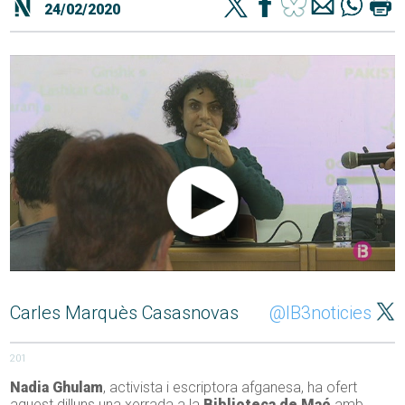
24/02/2020
Carles Marquès Casasnovas
@IB3noticies
201
Nadia Ghulam
, activista i escriptora afganesa, ha ofert
aquest dilluns una xerrada a la
Biblioteca de Maó
amb