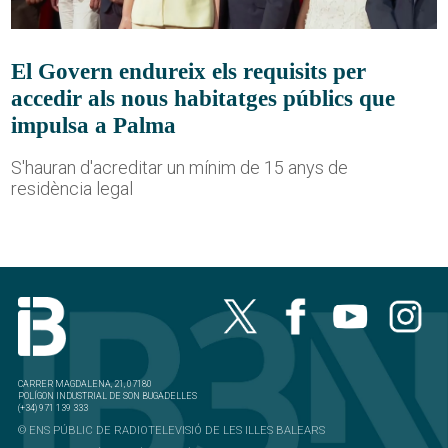
El Govern endureix els requisits per
accedir als nous habitatges públics que
impulsa a Palma
S'hauran d'acreditar un mínim de 15 anys de
residència legal
CARRER MAGDALENA, 21, 07180
POLÍGON INDUSTRIAL DE SON BUGADELLES
(+34) 971 139 333
© ENS PÚBLIC DE RADIOTELEVISIÓ DE LES ILLES BALEARS