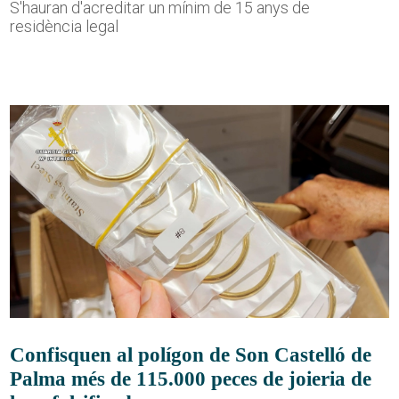
S'hauran d'acreditar un mínim de 15 anys de
residència legal
Confisquen al polígon de Son Castelló de
Palma més de 115.000 peces de joieria de