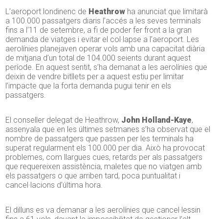
L’aeroport londinenc de
Heathrow
ha anunciat que limitarà
a 100.000 passatgers diaris l’accés a les seves terminals
fins a l’11 de setembre, a fi de poder fer front a la gran
demanda de viatges i evitar el col·lapse a l’aeroport. Les
aerolínies planejaven operar vols amb una capacitat diària
de mitjana d’un total de 104.000 seients durant aquest
període. En aquest sentit, s’ha demanat a les aerolínies que
deixin de vendre bitllets per a aquest estiu per limitar
l’impacte que la forta demanda pugui tenir en els
passatgers.
El conseller delegat de Heathrow,
John Holland-Kaye
,
assenyala que en les últimes setmanes s’ha observat que el
nombre de passatgers que passen per les terminals ha
superat regularment els 100.000 per dia. Això ha provocat
problemes, com llargues cues, retards per als passatgers
que requereixen assistència, maletes que no viatgen amb
els passatgers o que arriben tard, poca puntualitat i
cancel·lacions d’última hora.
El dilluns es va demanar a les aerolínies que cancel·lessin