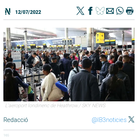
12/07/2022
L'aeroport londinenc de Heathrow./ SKY NEWS
Redacció
@IB3noticies
165