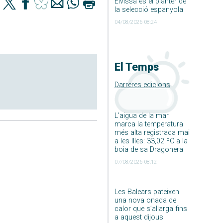
Eivissa és el planter de
la selecció espanyola
04/08/2026 08:24
El Temps
Darreres edicions
L’aigua de la mar
marca la temperatura
més alta registrada mai
a les Illes: 33,02 ºC a la
boia de sa Dragonera
07/08/2026 08:12
Les Balears pateixen
una nova onada de
calor que s’allarga fins
a aquest dijous