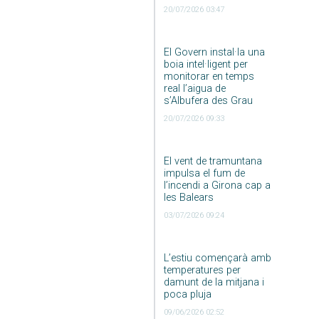
20/07/2026 03:47
El Govern instal·la una
boia intel·ligent per
monitorar en temps
real l’aigua de
s’Albufera des Grau
20/07/2026 09:33
El vent de tramuntana
impulsa el fum de
l’incendi a Girona cap a
les Balears
03/07/2026 09:24
L’estiu començarà amb
temperatures per
damunt de la mitjana i
poca pluja
09/06/2026 02:52