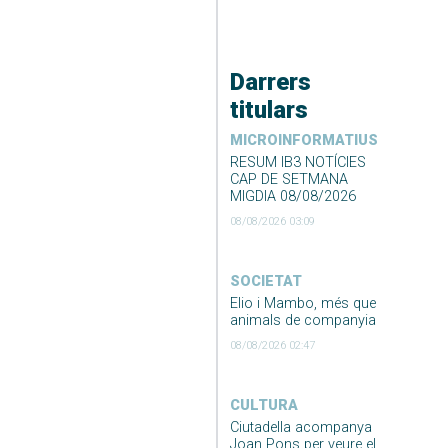
Darrers
titulars
MICROINFORMATIUS
RESUM IB3 NOTÍCIES
CAP DE SETMANA
MIGDIA 08/08/2026
08/08/2026 03:09
SOCIETAT
Elio i Mambo, més que
animals de companyia
08/08/2026 02:47
CULTURA
Ciutadella acompanya
Joan Pons per veure el