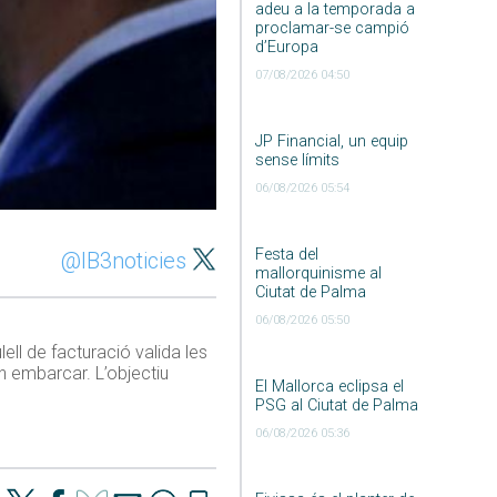
adeu a la temporada a
proclamar-se campió
d’Europa
07/08/2026 04:50
JP Financial, un equip
sense límits
06/08/2026 05:54
Festa del
@IB3noticies
mallorquinisme al
Ciutat de Palma
06/08/2026 05:50
ell de facturació valida les
n embarcar. L’objectiu
El Mallorca eclipsa el
PSG al Ciutat de Palma
06/08/2026 05:36