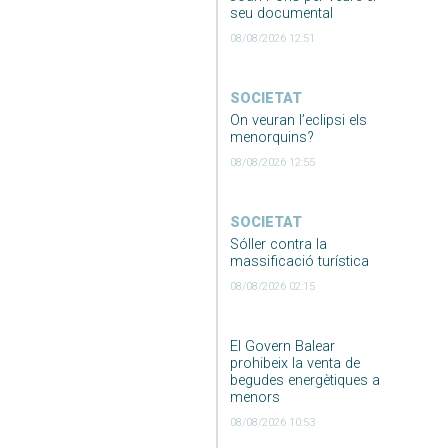
seu documental
08/08/2026 12:51
SOCIETAT
On veuran l’eclipsi els
menorquins?
08/08/2026 12:55
SOCIETAT
Sóller contra la
massificació turística
08/08/2026 02:15
El Govern Balear
prohibeix la venta de
begudes energètiques a
menors
08/08/2026 10:53