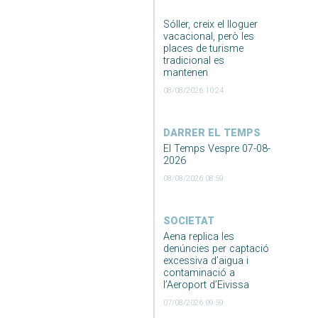
Sóller, creix el lloguer
vacacional, però les
places de turisme
tradicional es
mantenen
08/08/2026 10:24
DARRER EL TEMPS
El Temps Vespre 07-08-
2026
08/08/2026 08:59
SOCIETAT
Aena replica les
denúncies per captació
excessiva d’aigua i
contaminació a
l’Aeroport d’Eivissa
07/08/2026 09:59