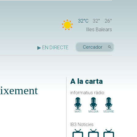
32°C
32°
26°
Illes Balears
▶ EN DIRECTE
A la carta
eixement
informatius ràdio
MATÍ
MIGDIA
VESPRE
IB3 Noticies