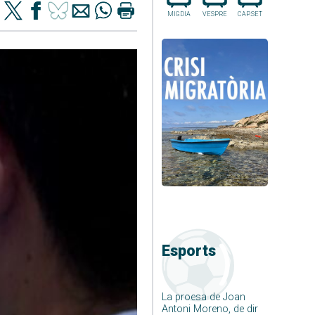
MIGDIA
VESPRE
CAP.SET
Esports
La proesa de Joan
Antoni Moreno, de dir