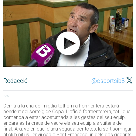
Redacció
@esportsib3
335
Demà a la una del migdia tothom a Formentera estarà
pendent del sorteig de Copa. L’afició formenterera, tot i que
comença a estar acostumada a les gestes del seu equip,
encara es fa creus de veure els seu equip als vuitens de
final. Ara, volen que, d’una vegada per totes, la sort somrigui
al club pitiús i envii cap a Sant Francesc un dels dos gegants