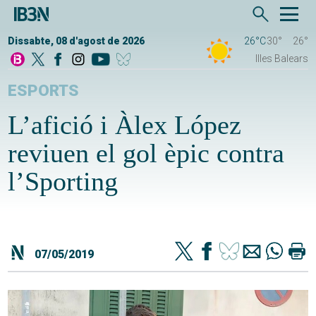
Dissabte, 08 d'agost de 2026
26°C
30°
26°
Illes Balears
ESPORTS
L’afició i Àlex López
reviuen el gol èpic contra
l’Sporting
07/05/2019