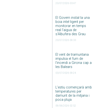
20/07/2026 03:47
El Govern instal·la una
boia intel·ligent per
monitorar en temps
real l’aigua de
s’Albufera des Grau
20/07/2026 09:33
El vent de tramuntana
impulsa el fum de
l’incendi a Girona cap a
les Balears
03/07/2026 09:24
L’estiu començarà amb
temperatures per
damunt de la mitjana i
poca pluja
09/06/2026 02:52