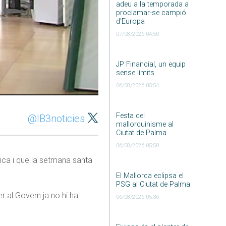
adeu a la temporada a
proclamar-se campió
d’Europa
07/08/2026 04:50
JP Financial, un equip
sense límits
06/08/2026 05:54
Festa del
@IB3noticies
mallorquinisme al
Ciutat de Palma
06/08/2026 05:50
tica i que la setmana santa
El Mallorca eclipsa el
PSG al Ciutat de Palma
er al Govern ja no hi ha
06/08/2026 05:36