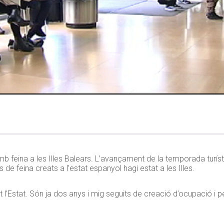
b feina a les Illes Balears. L’avançament de la temporada turís
 de feina creats a l’estat espanyol hagi estat a les Illes.
t l’Estat. Són ja dos anys i mig seguits de creació d’ocupació i p