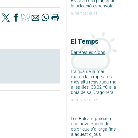
Eivissa és el planter de
la selecció espanyola
04/08/2026 08:24
El Temps
Darreres edicions
L’aigua de la mar
marca la temperatura
més alta registrada mai
a les Illes: 33,02 ºC a la
boia de sa Dragonera
07/08/2026 08:12
Les Balears pateixen
una nova onada de
calor que s’allarga fins
a aquest dijous