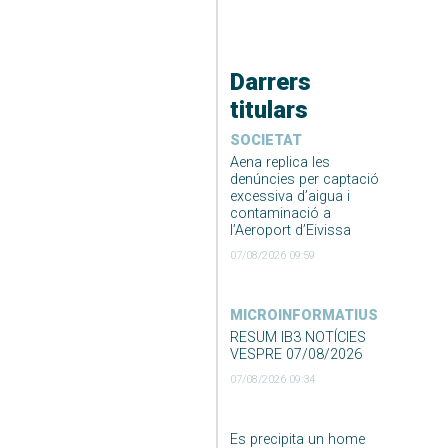
Darrers
titulars
SOCIETAT
Aena replica les
denúncies per captació
excessiva d’aigua i
contaminació a
l’Aeroport d’Eivissa
07/08/2026 09:59
MICROINFORMATIUS
RESUM IB3 NOTÍCIES
VESPRE 07/08/2026
07/08/2026 09:34
Es precipita un home