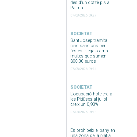
des d’un dotzè pis a
Palma
07/08/2026 09:27
SOCIETAT
Sant Josep tramita
cinc sancions per
festes il·legals amb
multes que sumen
800.00 euros
07/08/2026 09:14
SOCIETAT
L’ocupació hotelera a
les Pitiüses al juliol
creix un 0,90%
07/08/2026 09:15
Es prohibeix el bany en
una zona de la platja