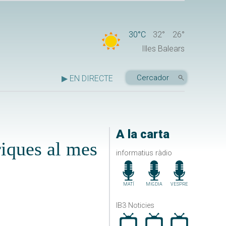
30°C
32°
26°
Illes Balears
▶ EN DIRECTE
A la carta
òriques al mes
informatius ràdio
MATÍ
MIGDIA
VESPRE
IB3 Noticies