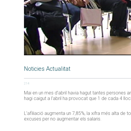
Noticies Actualitat
214
Mai en un mes d’abril havia hagut tantes persones am
hagi caigut a l’abril ha provocat que 1 de cada 4 llocs
L’afiliació augmenta un 7,85%, la xifra més alta de to
excuses per no augmentar els salaris.