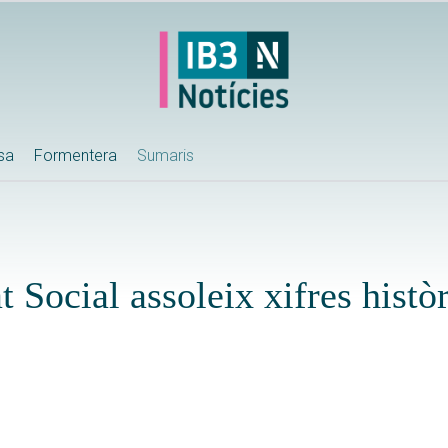
ssa
Formentera
Sumaris
at Social assoleix xifres hist