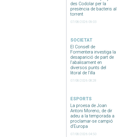
des Codolar per la
presència de bacteris al
torrent
07/08/2026 09:03
SOCIETAT
El Consell de
Formentera investiga la
desaparició de part de
l’abalisament en
diversos punts del
litoral de l’illa
07/08/2026 08:28
ESPORTS
La proesa de Joan
Antoni Moreno, de dir
adeu a la temporada a
proclamar-se campió
d’Europa
07/08/2026 04:50