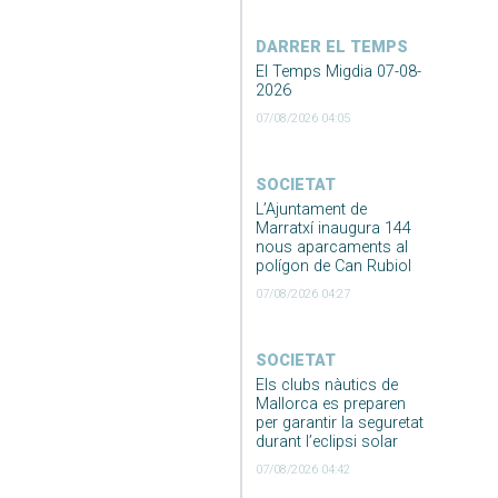
DARRER EL TEMPS
El Temps Migdia 07-08-
2026
07/08/2026 04:05
SOCIETAT
L’Ajuntament de
Marratxí inaugura 144
nous aparcaments al
polígon de Can Rubiol
07/08/2026 04:27
SOCIETAT
Els clubs nàutics de
Mallorca es preparen
per garantir la seguretat
durant l’eclipsi solar
07/08/2026 04:42