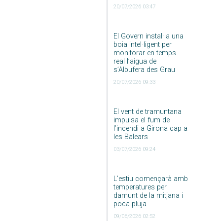
20/07/2026 03:47
El Govern instal·la una
boia intel·ligent per
monitorar en temps
real l’aigua de
s’Albufera des Grau
20/07/2026 09:33
El vent de tramuntana
impulsa el fum de
l’incendi a Girona cap a
les Balears
03/07/2026 09:24
L’estiu començarà amb
temperatures per
damunt de la mitjana i
poca pluja
09/06/2026 02:52