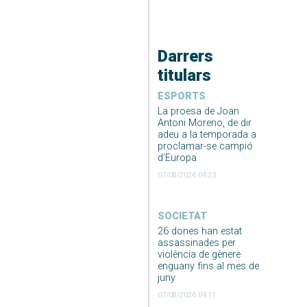
Darrers
titulars
ESPORTS
La proesa de Joan
Antoni Moreno, de dir
adeu a la temporada a
proclamar-se campió
d’Europa
07/08/2026 04:23
SOCIETAT
26 dones han estat
assassinades per
violència de gènere
enguany fins al mes de
juny
07/08/2026 04:11