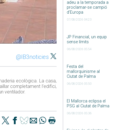
adeu a la temporada a
proclamar-se campió
d’Europa
07/08/2026 04:23
JP Financial, un equip
sense límits
06/08/2026 05:54
@IB3noticies
Festa del
mallorquinisme al
Ciutat de Palma
ramaderia ecològica. La casa,
06/08/2026 05:50
ïllar completament l’edifici,
n ventilador.
El Mallorca eclipsa el
PSG al Ciutat de Palma
06/08/2026 05:36