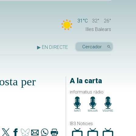
31°C
32°
26°
Illes Balears
▶ EN DIRECTE
osta per
A la carta
informatius ràdio
MATÍ
MIGDIA
VESPRE
IB3 Noticies