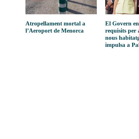
Atropellament mortal a
El Govern en
l’Aeroport de Menorca
requisits per 
nous habitatg
impulsa a P