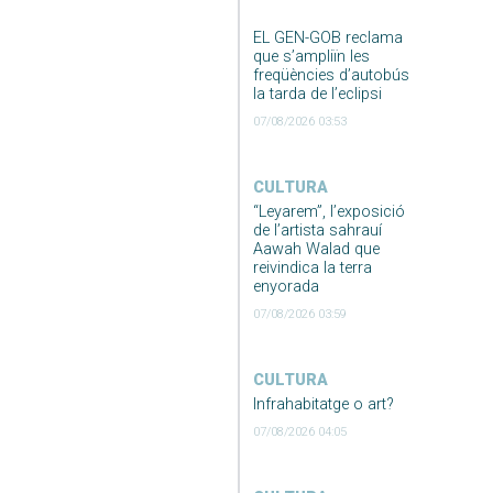
EL GEN-GOB reclama
que s’ampliïn les
freqüències d’autobús
la tarda de l’eclipsi
07/08/2026 03:53
CULTURA
“Leyarem”, l’exposició
de l’artista sahrauí
Aawah Walad que
reivindica la terra
enyorada
07/08/2026 03:59
CULTURA
Infrahabitatge o art?
07/08/2026 04:05