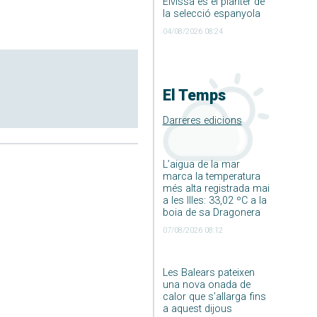
Eivissa és el planter de
la selecció espanyola
04/08/2026 08:24
El Temps
Darreres edicions
L’aigua de la mar
marca la temperatura
més alta registrada mai
a les Illes: 33,02 ºC a la
boia de sa Dragonera
07/08/2026 08:12
Les Balears pateixen
una nova onada de
calor que s’allarga fins
a aquest dijous