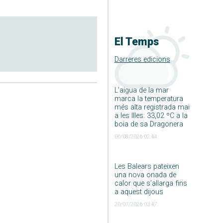
El Temps
Darreres edicions
L’aigua de la mar
marca la temperatura
més alta registrada mai
a les Illes: 33,02 ºC a la
boia de sa Dragonera
06/08/2026 02:44
Les Balears pateixen
una nova onada de
calor que s’allarga fins
a aquest dijous
20/07/2026 03:47