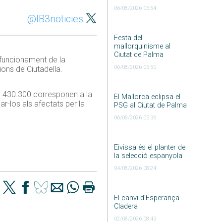
06/08/2026 05:54
@IB3noticies
Festa del
mallorquinisme al
Ciutat de Palma
e funcionament de la
06/08/2026 05:50
ions de Ciutadella.
ts 430.300 corresponen a la
El Mallorca eclipsa el
r-los als afectats per la
PSG al Ciutat de Palma
06/08/2026 05:36
Eivissa és el planter de
la selecció espanyola
04/08/2026 08:24
El canvi d’Esperança
Cladera
02/08/2026 08:43