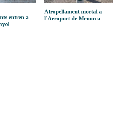
Atropellament mortal a
nts entren a
l’Aeroport de Menorca
anyol