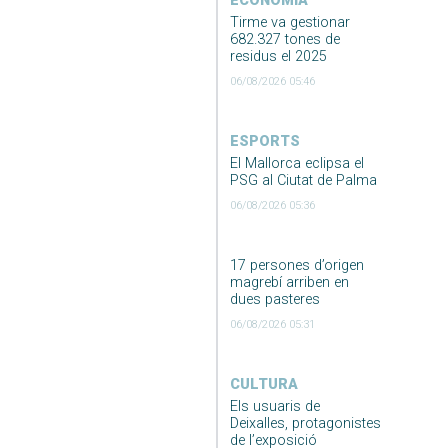
ECONOMIA
Tirme va gestionar
682.327 tones de
residus el 2025
06/08/2026 05:46
ESPORTS
El Mallorca eclipsa el
PSG al Ciutat de Palma
06/08/2026 05:36
17 persones d’origen
magrebí arriben en
dues pasteres
06/08/2026 05:31
CULTURA
Els usuaris de
Deixalles, protagonistes
de l’exposició