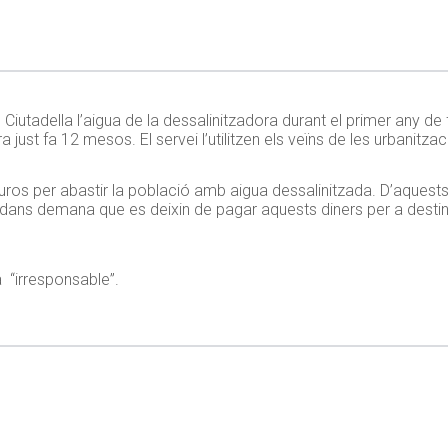
Ciutadella l’aigua de la dessalinitzadora durant el primer any d
 just fa 12 mesos. El servei l’utilitzen els veïns de les urbanitzac
euros per abastir la població amb aigua dessalinitzada. D’aques
adans demana que es deixin de pagar aquests diners per a destina
a “irresponsable”.