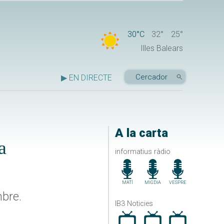
30°C
32°
25°
Illes Balears
▶ EN DIRECTE
A la carta
a
informatius ràdio
MATÍ
MIGDIA
VESPRE
mbre.
IB3 Noticies