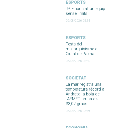
ESPORTS
JP Financial, un equip
sense límits
06/08/2026 05:54
ESPORTS
Festa del
mallorquinisme al
Ciutat de Palma
06/08/2026 05:50
SOCIETAT
La mar registra una
temperatura rècord a
Andratx: la boia de
l’AEMET arriba als
33,02 graus
06/08/2026 03:49