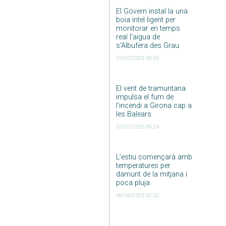
El Govern instal·la una
boia intel·ligent per
monitorar en temps
real l’aigua de
s’Albufera des Grau
20/07/2026 09:33
El vent de tramuntana
impulsa el fum de
l’incendi a Girona cap a
les Balears
03/07/2026 09:24
L’estiu començarà amb
temperatures per
damunt de la mitjana i
poca pluja
09/06/2026 02:52