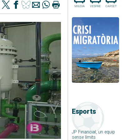
MIGDIA
VESPRE
CAP.SET
Esports
JP Financial, un equip
sense límits