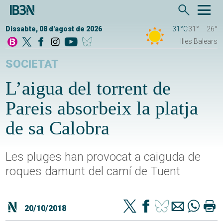
Dissabte, 08 d'agost de 2026
31°C
31°
26°
Illes Balears
SOCIETAT
L’aigua del torrent de
Pareis absorbeix la platja
de sa Calobra
Les pluges han provocat a caiguda de
roques damunt del camí de Tuent
20/10/2018