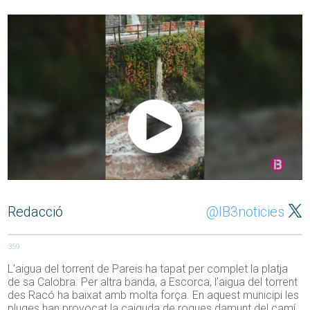
Redacció
@IB3noticies
359
L’aigua del torrent de Pareis ha tapat per complet la platja
de sa Calobra. Per altra banda, a Escorca, l’aigua del torrent
des Racó ha baixat amb molta força. En aquest municipi les
pluges han provocat la caiguda de roques damunt del camí