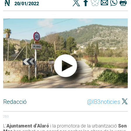
20/01/2022
Redacció
@IB3noticies
280
L’
Ajuntament d’Alaró
i la promotora de la urbanització
Son