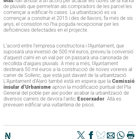
Mas
han arribat a un acord per acabar les obres de la xarxa
de pluvials que permetran als compradors de les parcel·les
començar a edificar-hi cases. La urbanització es va
començar a construir el 2015 i des de llavors, fa més de sis
anys, el consistori no l’ha poguda recepcionar per les
deficiències detectades en el projecte.
L’acord entre l’empresa constructora i l’Ajuntament, que
suposarà una inversió de 500 mil euros, preveu la conversió
d’aquest camí en un vial per on passarà una canonada de
recollida d’aigües pluvials. A més a més, l’Ajuntament
destinarà 50 mil euros a la construcció de noves voreres al
carrer de Solleric, que està just davant de la urbanització.
L’Ajuntament d’Alaró també està en espera que la
Comissió
insular d’Urbanisme
aprovi la modificació puntual del Pla
General del poble per així poder acabar la urbanització de
diversos carrers de devora l’antic
Escorxador
. Allà es
preveuen edificar una vuitantena de pisos.