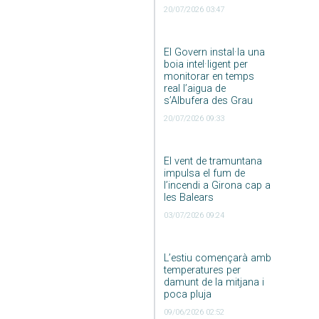
20/07/2026 03:47
El Govern instal·la una
boia intel·ligent per
monitorar en temps
real l’aigua de
s’Albufera des Grau
20/07/2026 09:33
El vent de tramuntana
impulsa el fum de
l’incendi a Girona cap a
les Balears
03/07/2026 09:24
L’estiu començarà amb
temperatures per
damunt de la mitjana i
poca pluja
09/06/2026 02:52