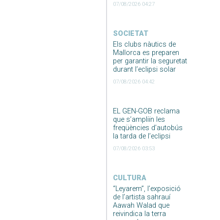
07/08/2026 04:27
SOCIETAT
Els clubs nàutics de
Mallorca es preparen
per garantir la seguretat
durant l’eclipsi solar
07/08/2026 04:42
EL GEN-GOB reclama
que s’ampliïn les
freqüències d’autobús
la tarda de l’eclipsi
07/08/2026 03:53
CULTURA
“Leyarem”, l’exposició
de l’artista sahrauí
Aawah Walad que
reivindica la terra