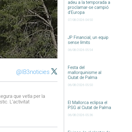
adeu a la temporada a
proclamar-se campió
d’Europa
07/08/2026 04:50
JP Financial, un equip
sense límits
06/08/2026 05:54
Festa del
@IB3noticies
mallorquinisme al
Ciutat de Palma
06/08/2026 05:50
egura que vetla per la
ic. L’activitat
El Mallorca eclipsa el
PSG al Ciutat de Palma
06/08/2026 05:36