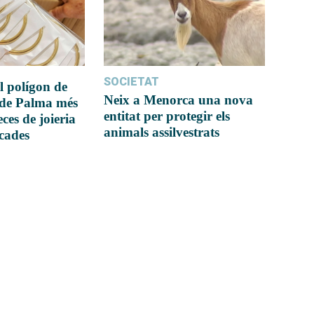
SOCIETAT
l polígon de
Neix a Menorca una nova
 de Palma més
entitat per protegir els
ces de joieria
animals assilvestrats
icades