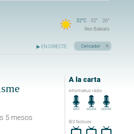
32°C
32°
26°
Illes Balears
▶ EN DIRECTE
A la carta
nisme
informatius ràdio
MATÍ
MIGDIA
VESPRE
ers 5 mesos
IB3 Noticies