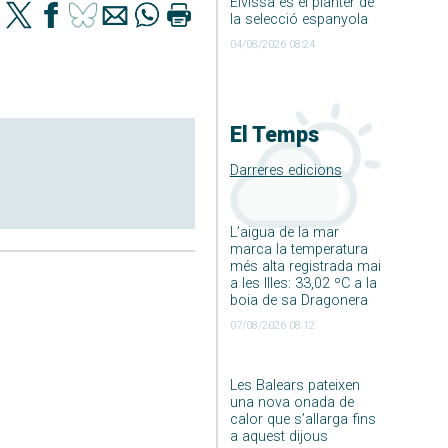
Eivissa és el planter de
la selecció espanyola
04/08/2026 08:24
El Temps
Darreres edicions
L’aigua de la mar
marca la temperatura
més alta registrada mai
a les Illes: 33,02 ºC a la
boia de sa Dragonera
07/08/2026 08:12
Les Balears pateixen
una nova onada de
calor que s’allarga fins
a aquest dijous