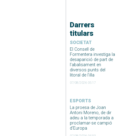
Darrers
titulars
SOCIETAT
El Consell de
Formentera investiga la
desaparició de part de
l’abalisament en
diversos punts del
litoral de l’illa
07/08/2026 05:17
ESPORTS
La proesa de Joan
Antoni Moreno, de dir
adeu a la temporada a
proclamar-se campió
d’Europa
07/08/2026 04:50