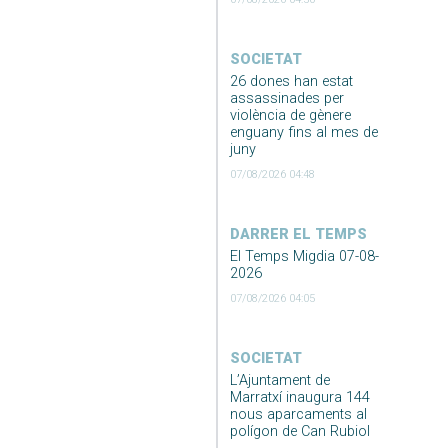
SOCIETAT
26 dones han estat
assassinades per
violència de gènere
enguany fins al mes de
juny
07/08/2026 04:48
DARRER EL TEMPS
El Temps Migdia 07-08-
2026
07/08/2026 04:05
SOCIETAT
L’Ajuntament de
Marratxí inaugura 144
nous aparcaments al
polígon de Can Rubiol