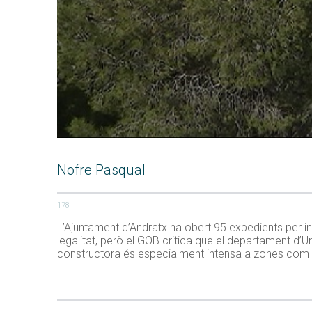
Nofre Pasqual
178
L’Ajuntament d’Andratx ha obert 95 expedients per in
legalitat, però el GOB critica que el departament d’Ur
constructora és especialment intensa a zones com 