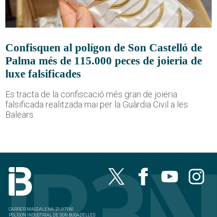
Confisquen al polígon de Son Castelló de
Palma més de 115.000 peces de joieria de
luxe falsificades
Es tracta de la confiscació més gran de joieria
falsificada realitzada mai per la Guàrdia Civil a les
Balears
CARRER MAGDALENA, 21, 07180
POLÍGON INDUSTRIAL DE SON BUGADELLES