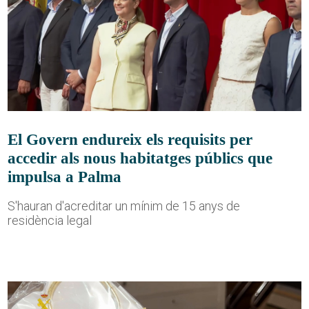
El Govern endureix els requisits per
accedir als nous habitatges públics que
impulsa a Palma
S'hauran d'acreditar un mínim de 15 anys de
residència legal