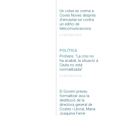
Un cotxe es crema a
Coves Noves després
d’encastar-se contra
un edifici de
telecomunicacions
07/08/2026 09:03
POLÍTICA
Prohens: “La crisi no
ha acabat, la situació a
Ceuta no està
normalitzada”
07/08/2026 09:28
El Govern preveu
formalitzar avui la
destitució de la
directora general de
Costes i Litoral, Maria
Joaquina Ferrer