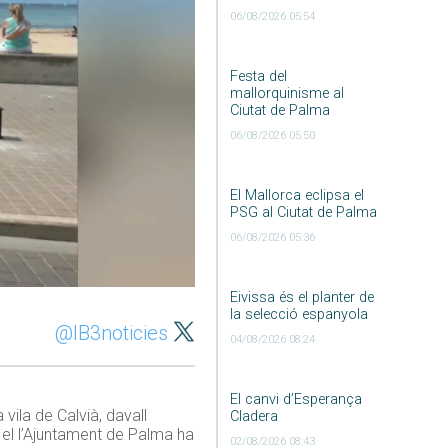
06/08/2026 05:54
Festa del
mallorquinisme al
Ciutat de Palma
06/08/2026 05:50
El Mallorca eclipsa el
PSG al Ciutat de Palma
06/08/2026 05:36
Eivissa és el planter de
la selecció espanyola
@IB3noticies
04/08/2026 08:24
El canvi d’Esperança
 vila de Calvià, davall
Cladera
t, el l’Ajuntament de Palma ha
02/08/2026 08:43