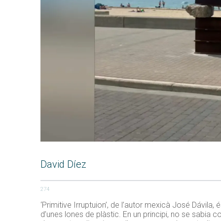
David Díez
274
‘Primitive Irruptuion’, de l’autor mexicà José Dávila, 
d’unes lones de plàstic. En un principi, no se sabia co