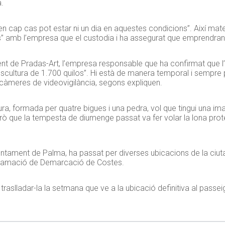
.
 “en cap cas pot estar ni un dia en aquestes condicions”. Així mat
ts” amb l’empresa que el custodia i ha assegurat que emprendran
t de Pradas-Art, l’empresa responsable que ha confirmat que l’o
escultura de 1.700 quilos”. Hi està de manera temporal i sempre p
 càmeres de videovigilància, segons expliquen.
ra, formada per quatre bigues i una pedra, vol que tingui una imat
 que la tempesta de diumenge passat va fer volar la lona protec
untament de Palma, ha passat per diverses ubicacions de la ciutat,
 reclamació de Demarcació de Costes.
traslladar-la la setmana que ve a la ubicació definitiva al passei