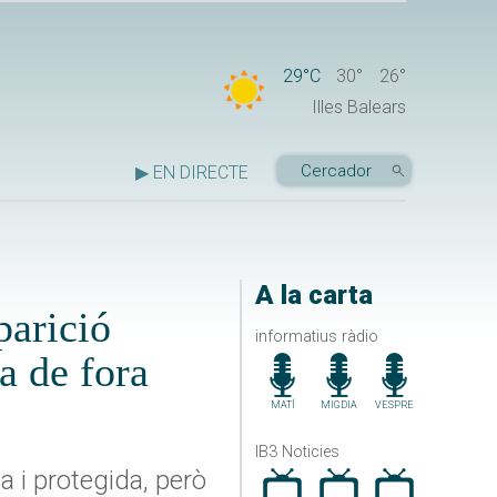
29°C
30°
26°
Illes Balears
▶ EN DIRECTE
A la carta
parició
informatius ràdio
a de fora
MATÍ
MIGDIA
VESPRE
IB3 Noticies
 i protegida, però