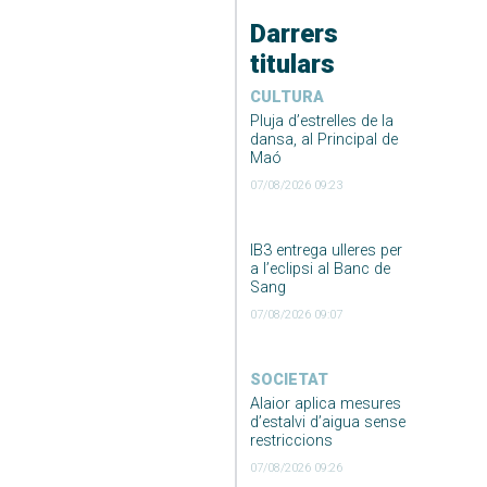
Darrers
titulars
CULTURA
Pluja d’estrelles de la
dansa, al Principal de
Maó
07/08/2026 09:23
IB3 entrega ulleres per
a l’eclipsi al Banc de
Sang
07/08/2026 09:07
SOCIETAT
Alaior aplica mesures
d’estalvi d’aigua sense
restriccions
07/08/2026 09:26