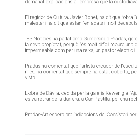
demanat explicacions a l’empresa que la custodiava
El regidor de Cultura, Javier Bonet, ha dit que l’obra
malestar i ha dit que estan “enfadats i molt decebu
IB3 Notícies ha parlat amb Gumersindo Pradas, geren
la seva propietat, perquè “és molt difícil moure una 
impermeable com per una reixa, un pastor elèctric i
Pradas ha comentat que l’artista creador de l’escultu
més, ha comentat que sempre ha estat coberta,, però
vista.
L’obra de Dávila, cedida per la galeria Kewenig a l’Aj
es va retirar de la darrera, a Can Pastilla, per una
Pradas-Art espera ara indicacions del Consistori per 