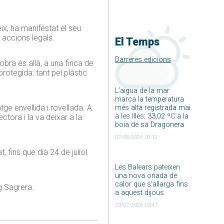
eix, ha manifestat el seu
 accions legals.
El Temps
Darreres edicions
bra és allà, a una finca de
rotegida: tant pel plàstic
L’aigua de la mar
marca la temperatura
ge envellida i rovellada. A
més alta registrada mai
a les Illes: 33,02 ºC a la
tora i la va deixar a la
boia de sa Dragonera
07/08/2026 08:12
 fins que dia 24 de juliol
Les Balears pateixen
una nova onada de
calor que s’allarga fins
g Sagrera.
a aquest dijous
20/07/2026 03:47