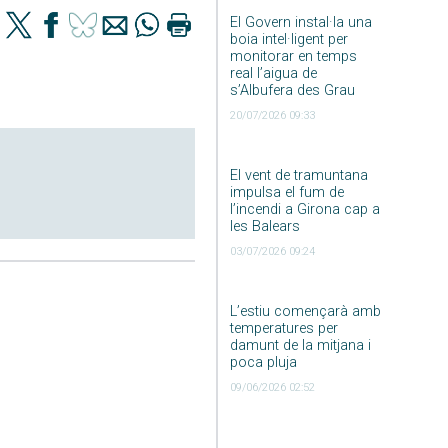
El Govern instal·la una
boia intel·ligent per
monitorar en temps
real l’aigua de
s’Albufera des Grau
20/07/2026 09:33
El vent de tramuntana
impulsa el fum de
l’incendi a Girona cap a
les Balears
03/07/2026 09:24
L’estiu començarà amb
temperatures per
damunt de la mitjana i
poca pluja
09/06/2026 02:52