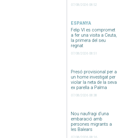
07/08/2026 08:52
ESPANYA
Felip VI es compromet
a fer una visita a Ceuta,
la primera del seu
regnat
07/08/2026 08:51
Presó provisional per a
un home investigat per
violar la neta de la seva
ex parella a Palma
07/08/2026 08:38
Nou naufragi d’una
embaració amb
persones migrants a
les Balears
07/08/2026 08:16