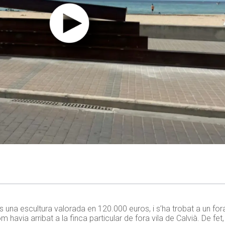
és una escultura valorada en 120.000 euros, i s’ha trobat a un fora
m havia arribat a la finca particular de fora vila de Calvià. De fe