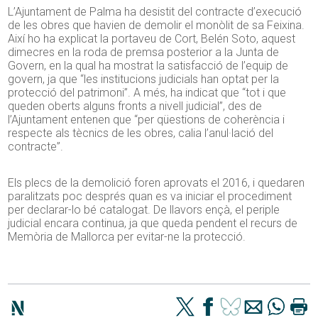
L’Ajuntament de Palma ha desistit del contracte d’execució
de les obres que havien de demolir el monòlit de sa Feixina.
Així ho ha explicat la portaveu de Cort, Belén Soto, aquest
dimecres en la roda de premsa posterior a la Junta de
Govern, en la qual ha mostrat la satisfacció de l’equip de
govern, ja que “les institucions judicials han optat per la
protecció del patrimoni”. A més, ha indicat que “tot i que
queden oberts alguns fronts a nivell judicial”, des de
l’Ajuntament entenen que “per qüestions de coherència i
respecte als tècnics de les obres, calia l’anul·lació del
contracte”.
Els plecs de la demolició foren aprovats el 2016, i quedaren
paralitzats poc després quan es va iniciar el procediment
per declarar-lo bé catalogat. De llavors ençà, el periple
judicial encara continua, ja que queda pendent el recurs de
Memòria de Mallorca per evitar-ne la protecció.