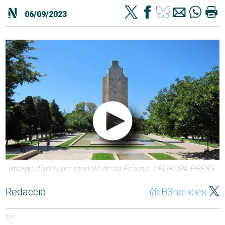
06/09/2023
Imatge d'arxiu del monòlit de sa Feixina. / EUROPA PRESS
Redacció
@IB3noticies
207