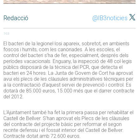
Redacció
@IB3noticies
163
El bacteri de la legionel·losi apareix, sobretot, en ambients
foscos i humits, com les canonades. A les escoles, el
control del bacteri s’ha de fer, especialment, després dels
períodes vacacionals. Enguany, la inspecció de 48 col·legis
públics disposarà de la tècnica del PCR, que detecta el
bacteri en 24 hores. La Junta de Govern de Cort ha aprovat
avui els plecs de les clàusules administratives tècniques per
a la contractació d’aquest servei de prevenció i control. Es
dotarà de 85.000 euros, 15.000 més que el darrer contracte
del 2012.
L’Ajuntament també ha fet la primera passa per rehabilitar el
Castell de Bellver. S’han aprovat els Plecs de les clàusules
del contracte del projecte bàsic per reformar el segon
recinte defensiu i el fossat interior del Castell de Bellver.
Contracte dotat amb 72.600 euros.