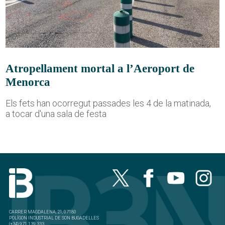
Atropellament mortal a l’Aeroport de
Menorca
Els fets han ocorregut passades les 4 de la matinada,
a tocar d'una sala de festa
CARRER MAGDALENA, 21, 07180
POLÍGON INDUSTRIAL DE SON BUGADELLES
(+34) 971 139 333