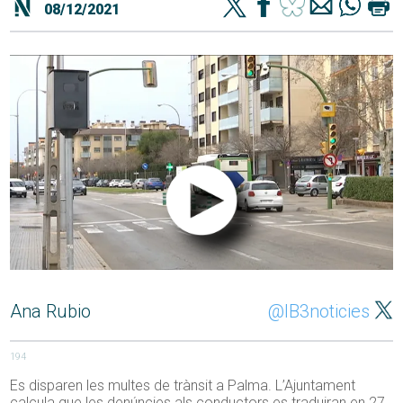
08/12/2021
Ana Rubio
@IB3noticies
194
Es disparen les multes de trànsit a Palma. L’Ajuntament
calcula que les denúncies als conductors es traduiran en 27