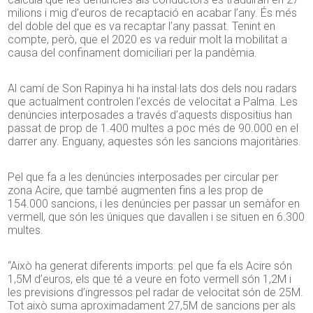
milions i mig d’euros de recaptació en acabar l’any. És més
del doble del que es va recaptar l’any passat. Tenint en
compte, però, que el 2020 es va reduir molt la mobilitat a
causa del confinament domiciliari per la pandèmia.
Al camí de Son Rapinya hi ha instal·lats dos dels nou radars
que actualment controlen l’excés de velocitat a Palma. Les
denúncies interposades a través d’aquests dispositius han
passat de prop de 1.400 multes a poc més de 90.000 en el
darrer any. Enguany, aquestes són les sancions majoritàries.
Pel que fa a les denúncies interposades per circular per
zona Acire, que també augmenten fins a les prop de
154.000 sancions, i les denúncies per passar un semàfor en
vermell, que són les úniques que davallen i se situen en 6.300
multes.
“Això ha generat diferents imports: pel que fa els Acire són
1,5M d’euros, els que té a veure en foto vermell són 1,2M i
les previsions d’ingressos pel radar de velocitat són de 25M.
Tot això suma aproximadament 27,5M de sancions per als