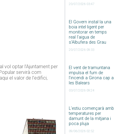
20/07/2026 03:47
El Govern instal·la una
boia intel·ligent per
monitorar en temps
real l’aigua de
s’Albufera des Grau
20/07/2026 09:33
l vol optar l’Ajuntament per
El vent de tramuntana
 Popular servirà com
impulsa el fum de
ui el valor de l’edifici,
l’incendi a Girona cap a
les Balears
03/07/2026 09:24
L’estiu començarà amb
temperatures per
damunt de la mitjana i
poca pluja
09/06/2026 02:52