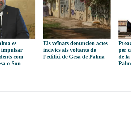
alma es
Els veïnats denuncien actes
Prea
 impulsar
incívics als voltants de
per c
ndents com
l’edifici de Gesa de Palma
de la
Gesa o Son
Palm