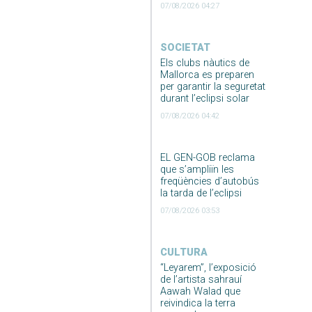
07/08/2026 04:27
SOCIETAT
Els clubs nàutics de
Mallorca es preparen
per garantir la seguretat
durant l’eclipsi solar
07/08/2026 04:42
EL GEN-GOB reclama
que s’ampliïn les
freqüències d’autobús
la tarda de l’eclipsi
07/08/2026 03:53
CULTURA
“Leyarem”, l’exposició
de l’artista sahrauí
Aawah Walad que
reivindica la terra