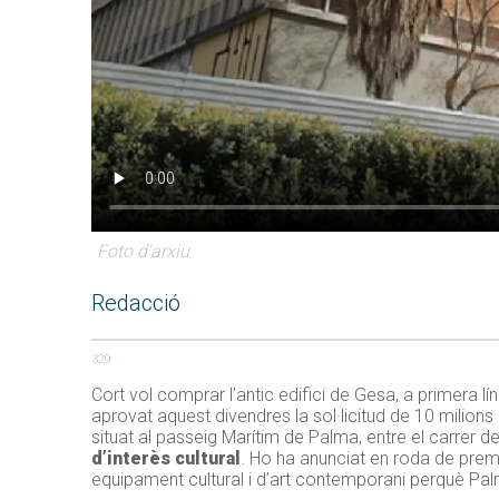
Foto d'arxiu
Redacció
329
Cort vol comprar l’antic edifici de
Gesa
, a primera l
aprovat aquest divendres la sol·licitud de 10 milion
situat al passeig Marítim de Palma, entre el carrer d
d’interès cultural
. Ho ha anunciat en roda de prems
equipament cultural i d’art contemporani perquè Pal