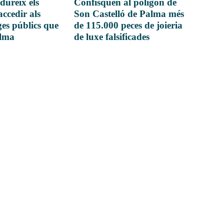
dureix els
Confisquen al polígon de
accedir als
Son Castelló de Palma més
es públics que
de 115.000 peces de joieria
alma
de luxe falsificades