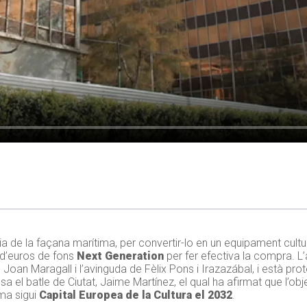
ínia de la façana marítima, per convertir-lo en un equipament cult
s d’euros de fons
Next Generation
per fer efectiva la compra. L’
e Joan Maragall i l’avinguda de Fèlix Pons i
Irazazábal,
i està pro
a el batle de Ciutat,
Jaime
Martínez, el qual ha afirmat que l’obj
ma sigui
Capital Europea de la Cultura el 2032
.