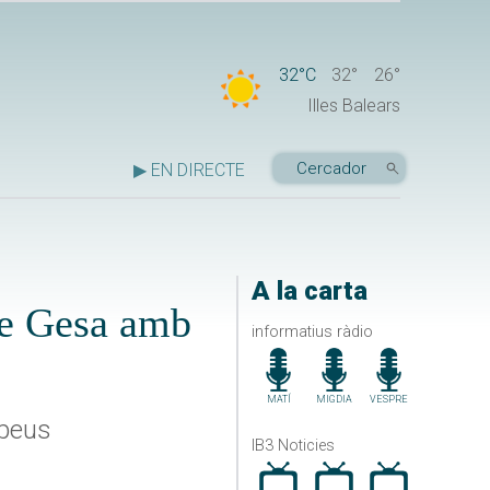
32°C
32°
26°
Illes Balears
▶ EN DIRECTE
A la carta
de Gesa amb
informatius ràdio
MATÍ
MIGDIA
VESPRE
opeus
IB3 Noticies