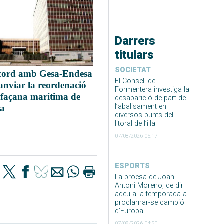
Darrers
titulars
SOCIETAT
cord amb Gesa-Endesa
El Consell de
anviar la reordenació
Formentera investiga la
 façana marítima de
desaparició de part de
l’abalisament en
a
diversos punts del
litoral de l’illa
07/08/2026 05:17
ESPORTS
La proesa de Joan
Antoni Moreno, de dir
adeu a la temporada a
proclamar-se campió
d’Europa
07/08/2026 04:50