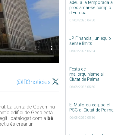
adeu a la temporada a
proclamar-se campió
d’Europa
07/08/2026 04:50
JP Financial, un equip
sense límits
06/08/2026 05:54
Festa del
mallorquinisme al
Ciutat de Palma
@IB3noticies
06/08/2026 05:50
El Mallorca eclipsa el
ural. La Junta de Govern ha
PSG al Ciutat de Palma
antic edifici de
Gesa
està
tegit i catalogat com a
bé
06/08/2026 05:36
ectiu és crear un