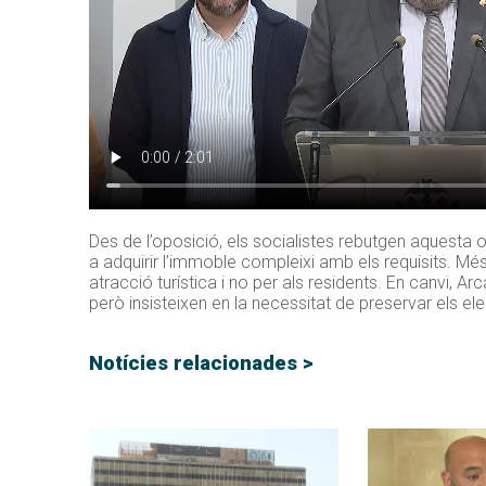
Des de l’oposició, els socialistes rebutgen aquesta o
a adquirir l’immoble compleixi amb els requisits. Mé
atracció turística i no per als residents. En canvi, Arc
però insisteixen en la necessitat de preservar els e
Notícies relacionades >