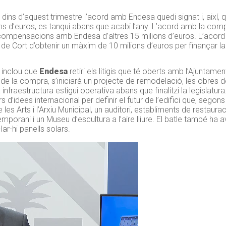
dins d’aquest trimestre l’acord amb Endesa quedi signat i, així, 
ns d’euros, es tanqui abans que acabi l’any. L’acord amb la co
 compensacions amb Endesa d’altres 15 milions d’euros. L’acord 
rès de Cort d’obtenir un màxim de 10 milions d’euros per finançar 
 inclou que
Endesa
retiri els litigis que té oberts amb l’Ajuntame
de la compra, s’iniciarà un projecte de remodelació, les obres 
 infraestructura estigui operativa abans que finalitzi la legislatu
 d’idees internacional per definir el futur de l’edifici que, sego
de les Arts i l’Arxiu Municipal, un auditori, establiments de restaura
emporani i un Museu d’escultura a l’aire lliure. El batle també h
ar-hi panells solars.