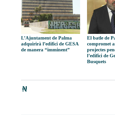
L’Ajuntament de Palma
El batle de P
adquirirà l’edifici de GESA
compromet a
de manera “imminent”
projectes pe
l’edifici de 
Busquets