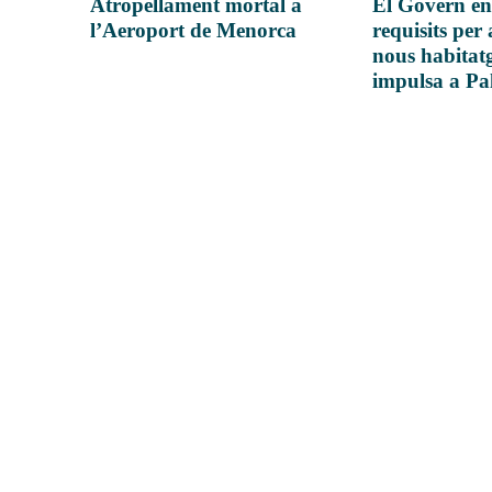
Atropellament mortal a
El Govern en
l’Aeroport de Menorca
requisits per 
nous habitatg
impulsa a P