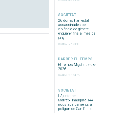
SOCIETAT
26 dones han estat
assassinades per
violència de gènere
enguany fins al mes de
juny
07/08/2026 04:48
DARRER EL TEMPS
El Temps Migdia 07-08-
2026
07/08/2026 04:05
SOCIETAT
L’Ajuntament de
Marratxí inaugura 144
nous aparcaments al
polígon de Can Rubiol