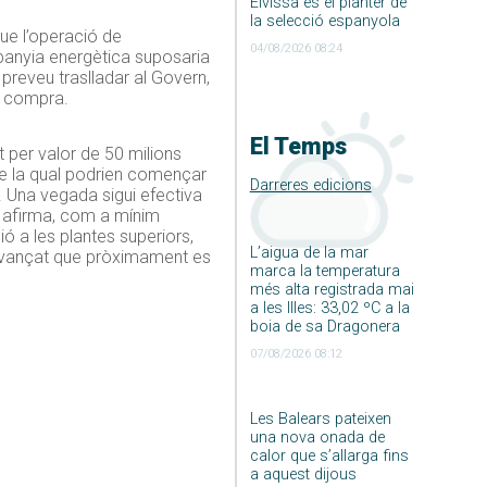
Eivissa és el planter de
la selecció espanyola
que l’operació de
04/08/2026 08:24
mpanyia energètica suposaria
preveu traslladar al Govern,
la compra.
El Temps
nt per valor de 50 milions
de la qual podrien començar
Darreres edicions
ra. Una vegada sigui efectiva
ns afirma, com a mínim
ció a les plantes superiors,
L’aigua de la mar
a avançat que pròximament es
marca la temperatura
més alta registrada mai
a les Illes: 33,02 ºC a la
boia de sa Dragonera
07/08/2026 08:12
Les Balears pateixen
una nova onada de
calor que s’allarga fins
a aquest dijous