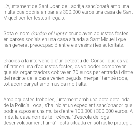
L’Ajuntament de Sant Joan de Labritja sancionarà amb una
multa que podria arribar als 300.000 euros una casa de Sant
Miquel per fer festes il·legals.
Sota el nom
Garden of Light
s’anunciaven aquestes festes
en xarxes socials en una casa situada a Sant Miquel i que
han generat preocupació entre els vesins i les autoritats.
Gràcies a la intervenció d’un detectiu del Consell que es va
infiltrar en una d’aquestes festes, es va poder comprovar
que els organitzadors cobraven 70 euros per entrada i dintre
del recinte de la casa venien beguda, menjar i també roba,
tot acompanyat amb música molt alta.
Amb aquestes troballes, juntament amb una acta detallada
de la Policia Local, s’ha iniciat un expedient sancionador que
podria suposar una multa d’entre 100.000 i 300.000 euros. A
més, la casa només té llicència “d’escola de ioga i
desenvolupament humà” i està situada en sòl rústic protegit.