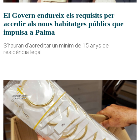
El Govern endureix els requisits per
accedir als nous habitatges públics que
impulsa a Palma
S'hauran d'acreditar un mínim de 15 anys de
residència legal