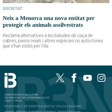
SOCIETAT
Neix a Menorca una nova entitat per
protegir els animals assilvestrats
Reclama alternatives a les batudes de caça de
cabres, paons reials i altres espècies no autòctones
que s'han estès per l'illa
CARRER MAGDALENA, 21, 07180
POLÍGON INDUSTRIAL DE SON BUGADELLES
(+34) 971 139 333
© ENS PÚBLIC DE RADIOTELEVISIÓ DE LES ILLES BALEARS
COOKIES
|
ATENCIÓ A L'AUDIÈNCIA
|
AVÍS LEGAL
|
PORTAL PRIVACITAT