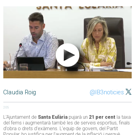
Claudia Roig
@IB3noticies
205
L’Ajuntament de
Santa Eulària
pujarà un
21 per cent
la taxa
del fems i augmentarà també les de serveis esportius, finals
d’obra o drets d’exàmens. L’equip de govern, del Partit
Popular, ho justifica per l’augment de la inflació i perquè