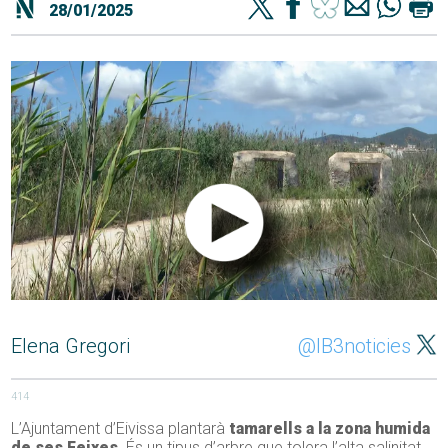
28/01/2025
Elena Gregori
@IB3noticies
414
L’Ajuntament d’Eivissa plantarà
tamarells a la zona humida
de ses Feixes
. És un tipus d’arbre que tolera l’alta salinitat.