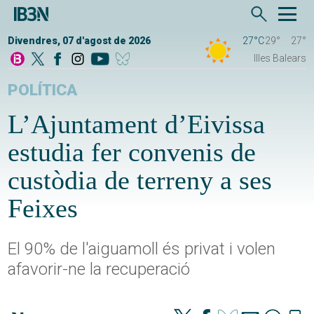
Divendres, 07 d'agost de 2026
27°C
29°
27°
Illes Balears
POLÍTICA
L’Ajuntament d’Eivissa
estudia fer convenis de
custòdia de terreny a ses
Feixes
El 90% de l'aiguamoll és privat i volen
afavorir-ne la recuperació