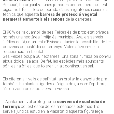
Per això, ha organitzat unes jornades per recuperar aquest
aiguamoll. És un lloc de parada d’aus migratòries i diuen els
tècnics que aquesta
barrera de protecció vegetal
permetrà esmorteir els renous
de la carretera.
El 90 % de l’aiguamoll de ses Feixes és de propietat privada,
només una hectàrea i mitja és municipal. Ara, els serveis
jurídics de l’Ajuntament d’Eivissa estudien la possibilitat de fer
convenis de custòdia de terrenys. Volen afavorir-ne la
recuperació ambiental.
Ses Feixes ocupa 30 hectàrees. Una zona humida on conviu
aigua dolça i salada. De fet, les espècies més abundants
són les halòfiles: que toleren un alt contingut en sal.
Els diferents nivells de salinitat fan brollar la canyeta de prat i
també hi ha plantes lligades a l’aigua dolça com l’api bord,
l’única zona on es conserva a Eivissa.
L’Ajuntament vol protegir amb
convenis de custòdia de
terrenys
aquest espai de les amenaces externes. Els
serveis jurídics estudien la viabilitat d’aquesta figura legal.