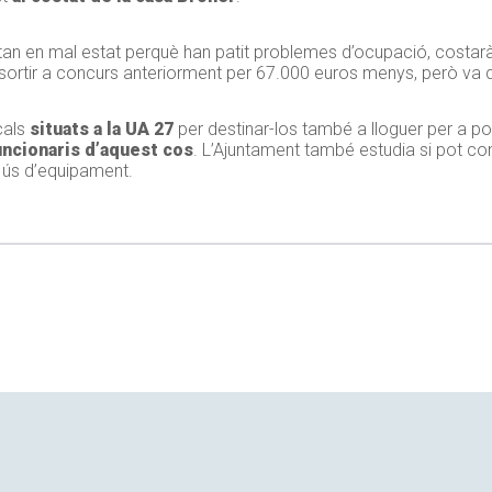
stan en mal estat perquè han patit problemes d’ocupació, costa
a sortir a concurs anteriorment per 67.000 euros menys, però va 
ocals
situats a la UA 27
per destinar-los també a lloguer per a po
uncionaris d’aquest cos
. L’Ajuntament també estudia si pot con
 ús d’equipament.