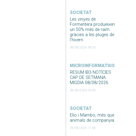
SOCIETAT
Les vinyes de
Formentera produeixen
un 50% més de raïm
gràcies a les pluges de
l’hivern
08/08/2026 08:26
MICROINFORMATIUS
RESUM IB3 NOTÍCIES
CAP DE SETMANA
MIGDIA 08/08/2026
08/08/2026 03:09
SOCIETAT
Elio i Mambo, més que
animals de companyia
09/08/2026 11:58