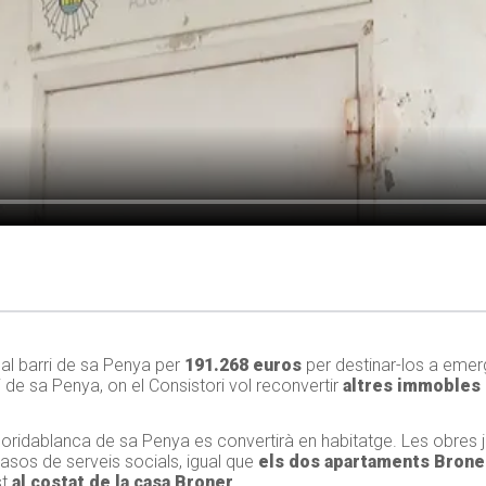
 al barri de sa Penya per
191.268 euros
per destinar-los a emerg
 de sa Penya, on el Consistori vol reconvertir
altres immobles 
r Floridablanca de sa Penya es convertirà en habitatge. Les obres j
asos de serveis socials, igual que
els dos apartaments Brone
st
al costat de la casa Broner
.