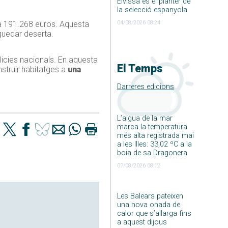
Eivissa és el planter de
la selecció espanyola
04/08/2026 08:24
rà 191.268 euros. Aquesta
quedar deserta.
licies nacionals. En aquesta
El Temps
struir habitatges a
una
Darreres edicions
L’aigua de la mar
marca la temperatura
més alta registrada mai
a les Illes: 33,02 ºC a la
boia de sa Dragonera
07/08/2026 08:12
Les Balears pateixen
una nova onada de
calor que s’allarga fins
a aquest dijous