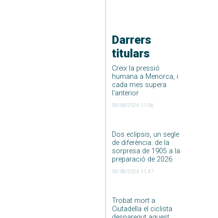
Darrers
titulars
Creix la pressió
humana a Menorca, i
cada mes supera
l’anterior
09/08/2026 11:56
Dos eclipsis, un segle
de diferència: de la
sorpresa de 1905 a la
preparació de 2026
09/08/2026 11:47
Trobat mort a
Ciutadella el ciclista
desparegut aquest