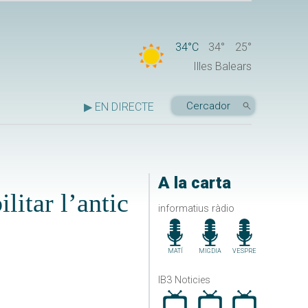
34°C
34°
25°
Illes Balears
▶ EN DIRECTE
A la carta
litar l’antic
informatius ràdio
MATÍ
MIGDIA
VESPRE
IB3 Noticies