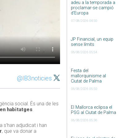
adeu a la temporada a
proclamar-se campió
d’Europa
07/08/2026 04:50
JP Financial, un equip
sense límits
06/08/2026 05:54
Festa del
mallorquinisme al
@IB3noticies
Ciutat de Palma
06/08/2026 05:50
ència social. És una de les
El Mallorca eclipsa el
en habitatges
.
PSG al Ciutat de Palma
06/08/2026 05:36
a s’han adjudicat i han
r
, que va donar a