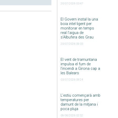
20/07/2026 03:47
El Govern instal·la una
boia intel·ligent per
monitorar en temps
real l’aigua de
s’Albufera des Grau
20/07/2026 09:33
El vent de tramuntana
impulsa el fum de
l’incendi a Girona cap a
les Balears
03/07/2026 09:24
L’estiu començarà amb
temperatures per
damunt de la mitjana i
poca pluja
09/06/2026 02:52