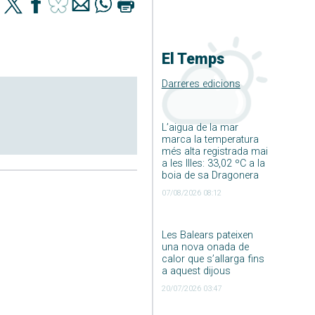
El Temps
Darreres edicions
L’aigua de la mar
marca la temperatura
més alta registrada mai
a les Illes: 33,02 ºC a la
boia de sa Dragonera
07/08/2026 08:12
Les Balears pateixen
una nova onada de
calor que s’allarga fins
a aquest dijous
20/07/2026 03:47