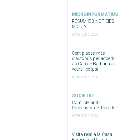
MICROINFORMATIUS
RESUM IB3 NOTÍCIES
MIGDIA
07/08/2026 02:59
Cent places més
d’autobús per accedir
as Cap de Barbaria a
veure l’eclipsi
07/08/2026 02:37
SOCIETAT
Conflicte amb
l’ascensor del Parador
07/08/2026 02:31
Visita reial a la Casa
Esment de Palma