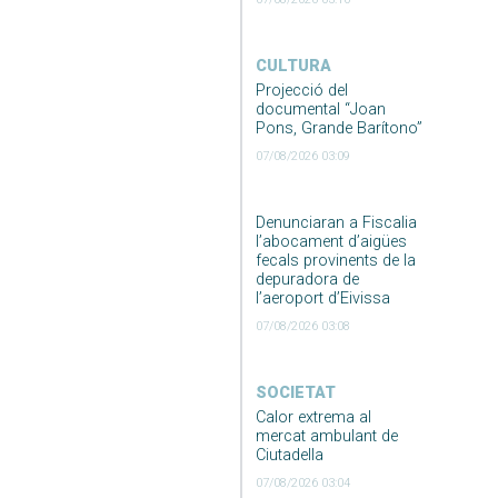
CULTURA
Projecció del
documental “Joan
Pons, Grande Barítono”
07/08/2026 03:09
Denunciaran a Fiscalia
l’abocament d’aigües
fecals provinents de la
depuradora de
l’aeroport d’Eivissa
07/08/2026 03:08
SOCIETAT
Calor extrema al
mercat ambulant de
Ciutadella
07/08/2026 03:04