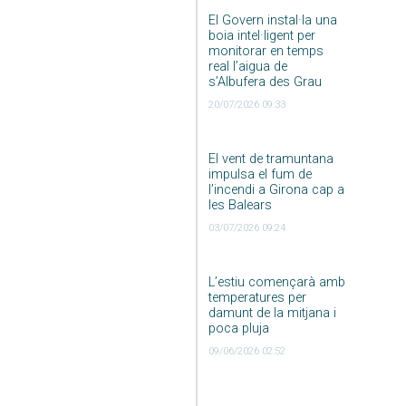
El Govern instal·la una
boia intel·ligent per
monitorar en temps
real l’aigua de
s’Albufera des Grau
20/07/2026 09:33
El vent de tramuntana
impulsa el fum de
l’incendi a Girona cap a
les Balears
03/07/2026 09:24
L’estiu començarà amb
temperatures per
damunt de la mitjana i
poca pluja
09/06/2026 02:52