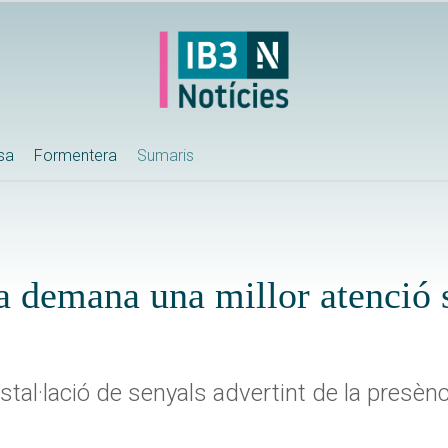
ssa
Formentera
Sumaris
 demana una millor atenció s
stal·lació de senyals advertint de la presèn