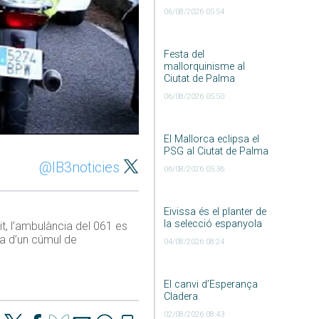
06/08/2026 05:54
Festa del
mallorquinisme al
Ciutat de Palma
06/08/2026 05:50
El Mallorca eclipsa el
PSG al Ciutat de Palma
@IB3noticies
06/08/2026 05:36
Eivissa és el planter de
la selecció espanyola
it, l’ambulància del 061 es
usa d’un cúmul de
04/08/2026 08:24
El canvi d’Esperança
Cladera
02/08/2026 08:43