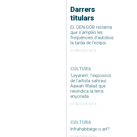
Darrers
titulars
EL GEN-GOB reclama
que s’ampliïn les
freqüències d’autobús
la tarda de l’eclipsi
07/08/2026 03:19
CULTURA
‘Leyarem’, l’exposició
de l’artista sahrauí
Aawah Walad que
reivindica la terra
enyorada
07/08/2026 03:15
CULTURA
Infrahabitatge o art?
07/08/2026 03:10