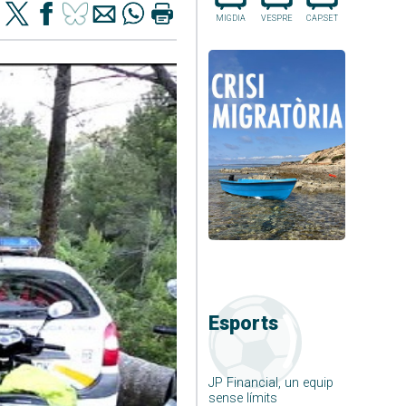
MIGDIA
VESPRE
CAP.SET
Esports
JP Financial, un equip
sense límits