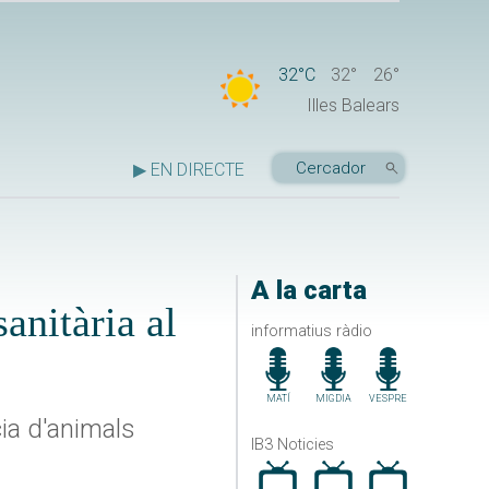
32°C
32°
26°
Illes Balears
▶ EN DIRECTE
A la carta
anitària al
informatius ràdio
MATÍ
MIGDIA
VESPRE
cia d'animals
IB3 Noticies