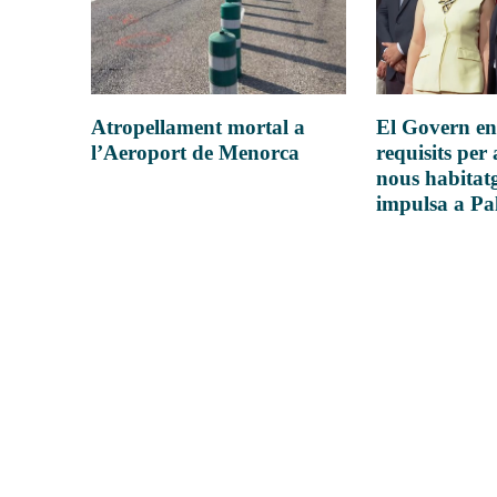
Atropellament mortal a
El Govern en
l’Aeroport de Menorca
requisits per 
nous habitatg
impulsa a P